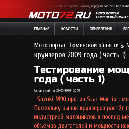
На
http://www.silent-lab.ru
шумоизоляция Nissan.;Купить коробку передач ваз 2106 подробн
МОТО ПОРТАЛ
ТЮМЕНСКОЙ ОБЛАС
ГЛАВНАЯ
НОВОСТИ
ОБЪЯВЛЕНИЯ
БЛ
Мото портал Тюменской области
»
круизеров 2009 года ( часть 1)
Тестирование мощ
года ( часть 1)
Автор:
admin
от
22-03-2009, 20:53
Suzuki M90 против Star Warrior: м
Поскольку рынок круизеров растёт 
индустрией мотоциклов в последние 
объёмов двигателей и мощности нек