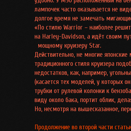
удобно. У M90 расположенный на бе
лампочек часто оказывается не вид
долгое время не замечать мигающие
«По стилю Warrior – наиболее решит
на Harley-Davidson, а идёт своим п
мощному круизеру Star.
Действительно, не многие японские
традиционного стиля круизера подобн
недостатков, как, например, угольн
(касается тех моделей, у которых о
трубки от рулевой колонки к бензоб
виду около бака, портит облик, дел
Но, несмотря на вышесказанное, пе
Продолжение во второй части статьи