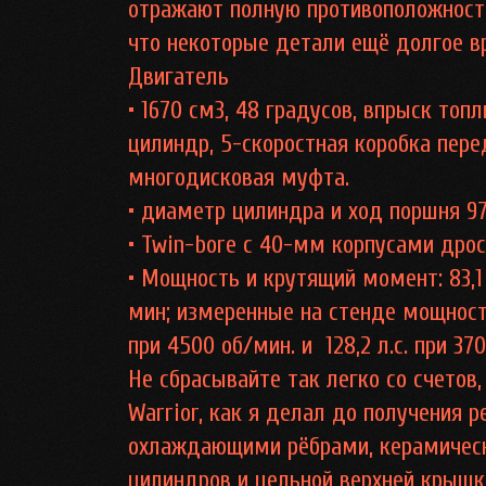
отражают полную противоположност
что некоторые детали ещё долгое в
Двигатель
• 1670 см3, 48 градусов, впрыск то
цилиндр, 5-скоростная коробка пер
многодисковая муфта.
• диаметр цилиндра и ход поршня 97 
• Twin-bore с 40-мм корпусами дро
• Мощность и крутящий момент: 83,1 
мин; измеренные на стенде мощность
при 4500 об/мин. и 128,2 л.с. при 37
Не сбрасывайте так легко со счетов
Warrior, как я делал до получения р
охлаждающими рёбрами, керамичес
цилиндров и цельной верхней крышк