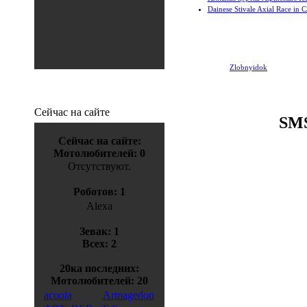
Dainese Stivale Axial Race in 
#1 написал:
Zlobnyidok
(23 января 
Зачетно
Сейчас на сайте
SMS
Сейчас на сайте:
Мотолюбителей: 0
Отсутствуют.
Роботов: 1
Alexa
Зевак: 1
Всех: 2
20ка последних:
Мотолюбителей: 20
acoola
Armagedon