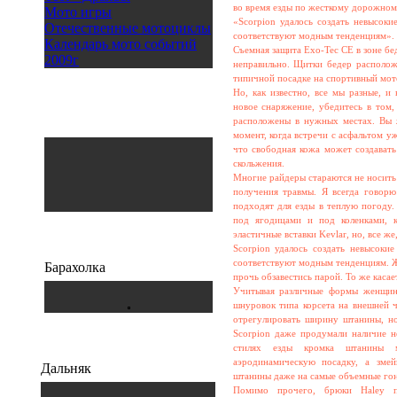
во время езды по жесткому дорожно
Мото игры
«Scorpion удалось создать невысоки
Отечественные мотоциклы
соответствуют модным тенденциям».
Календарь мото событий
Съемная защита Exo-Tec CE в зоне бе
2009г
неправильно. Щитки бедер располож
типичной посадке на спортивный мото
Но, как известно, все мы разные, 
новое снаряжение, убедитесь в том
расположены в нужных местах. Вы ж
момент, когда встречи с асфальтом уж
что свободная кожа может создавать
скольжения.
Многие райдеры стараются не носить
получения травмы. Я всегда говорю
подходят для езды в теплую погоду
под ягодицами и под коленками, к
эластичные вставки Kevlar, но, все 
Scorpion удалось создать невысоки
соответствуют модным тенденциям. Же
Барахолка
прочь обзавестись парой. То же касает
Учитывая различные формы женщин
шнуровок типа корсета на внешней ч
отрегулировать ширину штанины, но
Scorpion даже продумали наличие 
стилях езды кромка штанины мо
аэродинамическую посадку, а зме
Дальняк
штанины даже на самые объемные го
Помимо прочего, брюки Haley пр