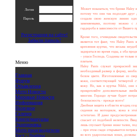
Может показаться, что брюки Haley и
Логин
потому что они так подходят друг д
Пароль
создали свою женскую линию оде
заменяемыми, поэтому можно с л
гардероба в зависимости от Вашего п
Регистрация на сайте!
Кроме того, очевидным свидетельств
Забыли пароль?
является тот факт, что Haley Pants
крепления куртки, что весьма неудо
задираться во время езды, а оба пре
– упаси Господь. Ссадины не только 
платьем.
Меню
Haley Pants служат прекрасной з
необходимый размер и форму, необх
Главная
белом цвете. Изготовленные из све
Форум
кожи, соответствующей четвертой с
Объявления
кожу. Но, как и куртка Nikki, они 
прикрепляйте дополнительные зме
Мото Новости
многим. Гораздо лучше будет потра
Мировые Новости
безопасность - прежде всего!
Информация
Двойная защита в области ягодиц соз
Полезное
сидения на мотоцикле, кожа в это
Галерея
эстетично. И даже предусмотренная 
Книги/мануалы
спасает от подобной нелепости. Ввид
Экипировка
лишь спускает брюки ниже талии, под
Мото производители
– при этом сзади открывается потряс
во всех удароопасных зонах, должны
Тест - Драйвы