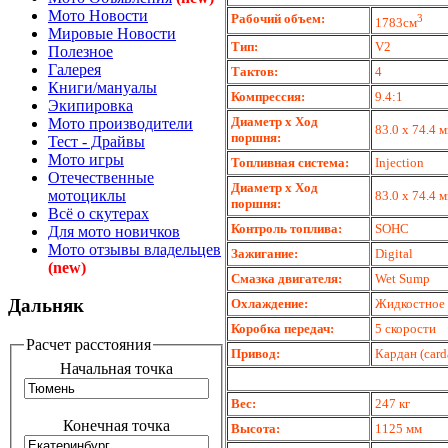
Мото Новости
Рабочий объем:
3
1783см
Мировые Новости
Тип:
V2
Полезное
Галерея
Тактов:
4
Книги/мануалы
Компрессия:
9.4:1
Экипировка
Диаметр х Ход
Мото производители
83.0 x 74.4 
поршня:
Тест - Драйвы
Мото игры
Топливная система:
Injection
Отечественные
Диаметр х Ход
мотоциклы
83.0 x 74.4 
поршня:
Всё о скутерах
Контроль топлива:
SOHC
Для мото новичков
Мото отзывы владельцев
Зажигание:
Digital
(new)
Смазка двигателя:
Wet Sump
Дальняк
Охлаждение:
Жидкостное
Коробка передач:
5 скорости
Расчет расстояния
Привод:
Кардан (card
Начальная точка
Вес:
247 кг
Конечная точка
Высота:
1125 мм