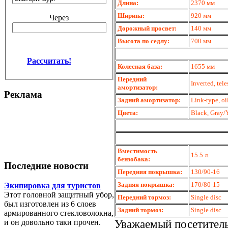
Длина:
2370 мм
Ширина:
920 мм
Через
Дорожный просвет:
140 мм
Высота по седлу:
700 мм
Рассчитать!
Колесная база:
1655 мм
Передний
Inverted, tel
амортизатор:
Реклама
Задний амортизатор:
Link-type, oi
Цвета:
Black, Gray/Y
Вместимость
15.5 л.
бензобака:
Последние новости
Передняя покрышка:
130/90-16
Задняя покрышка:
170/80-15
Экипировка для туристов
Этот головной защитный убор,
Передний тормоз:
Single disc
был изготовлен из 6 слоев
Задний тормоз:
Single disc
армированного стекловолокна,
Уважаемый посетитель
и он довольно таки прочен.