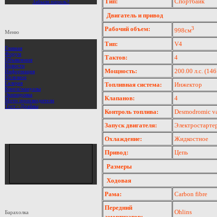
Тип:
Спортбайк
Забыли пароль?
Двигатель и привод
Рабочий объем:
3
998см
Меню
Тип:
V4
Главная
Форум
Тактов:
4
Объявления
Новости
Мощность:
200.00 л.с. (146
Информация
Полезное
Галерея
Топливная система:
Инжектор
Книги/мануалы
Экипировка
Клапанов:
4
Мото производители
Тест - Драйвы
Контроль топлива:
Desmodromic va
Запуск двигателя:
Электростарте
Охлаждение:
Жидкостное
Привод:
Цепь
Размеры
Ходовая
Рама:
Carbon fibre
Передний
Ohlins
Барахолка
амортизатор: