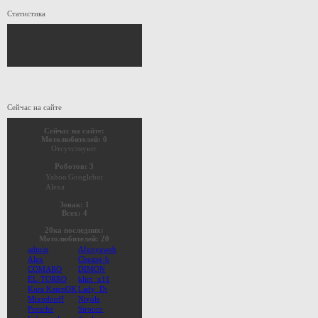
Статистика
Сейчас на сайте
Сейчас на сайте:
Мотолюбителей: 0
Отсутствуют.
Роботов: 3
Yahoo
Googlebot
Alexa
Зевак: 1
Всех: 4
20ка последних:
Мотолюбителей: 20
admin
Afonyaweb
Alex
Chester-b
COMARO
DIMON
EL-TORRO
klim_x11
Kora KatenOK
Lady_Di
Mixodooff
Niyole
Porsche
Sirocco