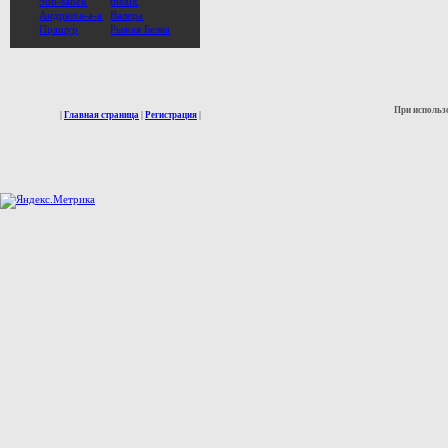
Sub-sanek
thealx
Андрюха-а-а
Валера
Пращур
Рыжая Белка
При использ
|
Главная страница
|
Регистрация
|