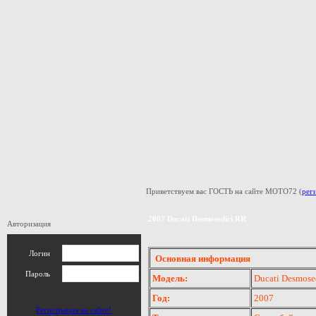
Приветствуем вас ГОСТЬ на сайте МОТО72 (
рег
2007 Ducati Desmosedici RR
Авторизация
Логин
Основная информация
Пароль
Модель:
Ducati Desmose
Год:
2007
Регистрация на сайте!