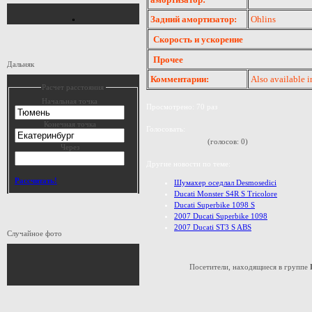
Задний амортизатор:
Ohlins
Скорость и ускорение
Прочее
Дальняк
Комментарии:
Also available i
Расчет расстояния
Начальная точка
Просмотрено: 70 раз
Конечная точка
Голосовать:
(голосов: 0)
Через
Другие новости по теме:
Рассчитать!
Шумахер оседлал Desmosedici
Ducati Monster S4R S Tricolore
Ducati Superbike 1098 S
2007 Ducati Superbike 1098
2007 Ducati ST3 S ABS
Случайное фото
Посетители, находящиеся в группе