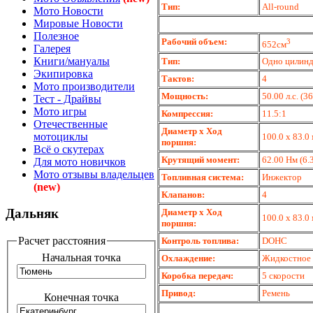
Тип:
All-round
Мото Новости
Мировые Новости
Полезное
Рабочий объем:
3
652см
Галерея
Книги/мануалы
Тип:
Одно цилин
Экипировка
Тактов:
4
Мото производители
Мощность:
50.00 л.с. (3
Тест - Драйвы
Мото игры
Компрессия:
11.5:1
Отечественные
Диаметр х Ход
мотоциклы
100.0 x 83.0
поршня:
Всё о скутерах
Крутящий момент:
62.00 Нм (6.3
Для мото новичков
Мото отзывы владельцев
Топливная система:
Инжектор
(new)
Клапанов:
4
Дальняк
Диаметр х Ход
100.0 x 83.0
поршня:
Расчет расстояния
Контроль топлива:
DOHC
Начальная точка
Охлаждение:
Жидкостное
Коробка передач:
5 скорости
Привод:
Ремень
Конечная точка