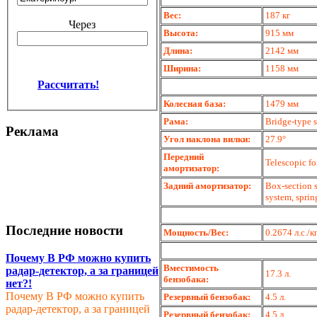
Вес:
187 кг
Через
Высота:
915 мм
Длина:
2142 мм
Ширина:
1158 мм
Рассчитать!
Колесная база:
1479 мм
Рама:
Bridge-type s
Реклама
Угол наклона вилки:
27.9°
Передний
Telescopic fo
амортизатор:
Задний амортизатор:
Box-section s
system, sprin
Последние новости
Мощность/Вес:
0.2674 л.с./к
Почему В РФ можно купить
Вместимость
радар-детектор, а за границей
17.3 л.
бензобака:
нет?!
Почему В РФ можно купить
Резервный бензобак:
4.5 л.
радар-детектор, а за границей
Резервный бензобак:
4.5 л.