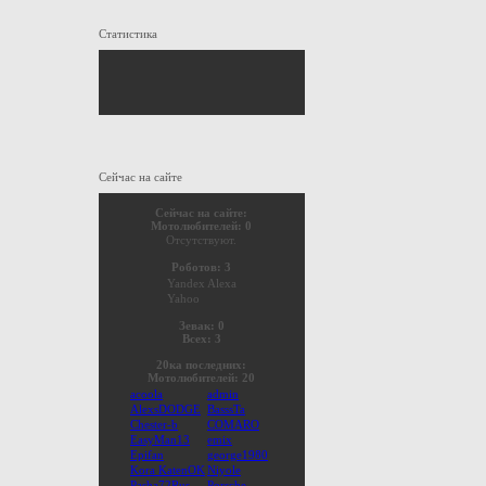
Статистика
Сейчас на сайте
Сейчас на сайте:
Мотолюбителей: 0
Отсутствуют.
Роботов: 3
Yandex
Alexa
Yahoo
Зевак: 0
Всех: 3
20ка последних:
Мотолюбителей: 20
acoola
admin
AlexsDODGE
BasssTa
Chester-b
COMARO
EasyMan13
emix
Epifan
george1980
Kora KatenOK
Niyole
Pasha72Rus
Porsche