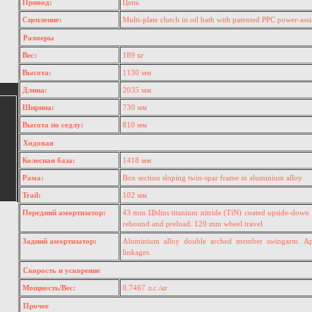
Привод:
Цепь
Сцепление:
Multi-plate clutch in oil bath with patented PPC power-assi
Размеры
Вес:
189 кг
Высота:
1130 мм
Длина:
2035 мм
Ширина:
730 мм
Высота по седлу:
810 мм
Ходовая
Колесная база:
1418 мм
Рама:
Box section sloping twin-spar frame in aluminium alloy.
Trail:
102 мм
Передний амортизатор:
43 mm Цhlins titanium nitride (TiN) coated upside-down 
rebound and preload. 120 mm wheel travel
Задний амортизатор:
Aluminium alloy double arched member swingarm. Apr
linkages.
Скорость и ускорение
Мощность/Вес:
0.7467 л.с./кг
Прочее