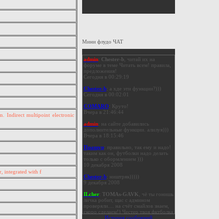
Мини флудо ЧАТ
admin
:
Chester-b
, читай их на
форуме в теме Читать всем! правила,
предложения!
Сегодня в 00:29:19
Chester-b
: а хде эти функции?)))
Сегодня в 00:02:01
COMARO
: Круто!
Вчера в 21:46:44
. Indirect multipoint electronic
admin
: на сайте добавились
дополнительные функции. алилуя)))
Вчера в 18:15:46
Пращур
: правильно, так ему и надо!
таким как он, футболки надо делать
только с обормлением )))
10 декабря 2008
, integrated with f
Chester-b
: ништряк)))))
9 декабря 2008
ILcher
:
TOMAs-GAVK
, чё ты гонишь
личка робит, щас с админом
проверяли.... на счёт смайлов знаем,
скоро сделаем!) Честер твоя фктболка
с золотым обормлением уже у
История сообщений