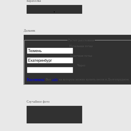
Барахолка
Дальняк
Расчет расстояния
Начальная точка
Конечная точка
Через
Рассчитать!
Вот
сайт
на котором можно купить песок в Долгопрудном.
Случайное фото