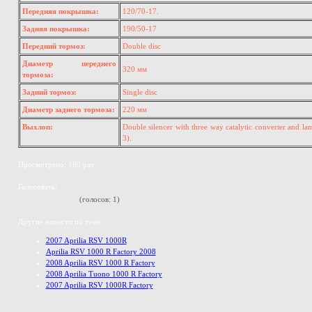
Передняя покрышка:
120/70-17.
Задняя покрышка:
190/50-17
Передний тормоз:
Double disc
Диаметр переднего
320 мм
тормоза:
Задний тормоз:
Single disc
Диаметр заднего тормоза:
220 мм
Выхлоп:
Double silencer with three way catalytic converter and 
3).
Просмотрено: 169 раз
Голосовать:
(голосов: 1)
Другие новости по теме:
2007 Aprilia RSV 1000R
Aprilia RSV 1000 R Factory 2008
2008 Aprilia RSV 1000 R Factory
2008 Aprilia Tuono 1000 R Factory
2007 Aprilia RSV 1000R Factory