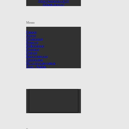
Регистрация на сайте!
Забыли пароль?
Меню
Главная
Форум
Объявления
Новости
Информация
Полезное
Галерея
Книги/мануалы
Экипировка
Мото производители
Тест - Драйвы