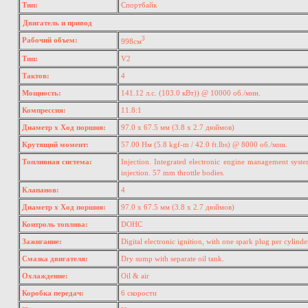
Тип:
Спортбайк
Двигатель и привод
3
Рабочий объем:
998см
Тип:
V2
Тактов:
4
Мощность:
141.12 л.с. (103.0 кВт)) @ 10000 об./мин.
Компрессия:
11.8:1
Диаметр х Ход поршня:
97.0 x 67.5 мм (3.8 x 2.7 дюймов)
Крутящий момент:
57.00 Нм (5.8 kgf-m / 42.0 ft.lbs) @ 8000 об./мин.
Топливная система:
Injection. Integrated electronic engine management system
injection. 57 mm throttle bodies.
Клапанов:
4
Диаметр х Ход поршня:
97.0 x 67.5 мм (3.8 x 2.7 дюймов)
Контроль топлива:
DOHC
Зажигание:
Digital electronic ignition, with one spark plug per cylinder
Смазка двигателя:
Dry sump with separate oil tank.
Охлаждение:
Oil & air
Коробка передач:
6 скорости