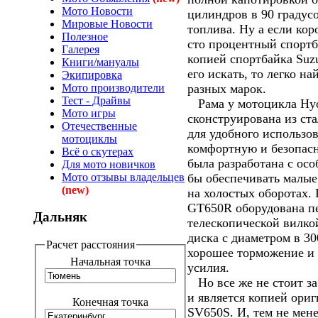
Мото Новости
цилиндров в 90 градус
Мировые Новости
топлива. Ну а если ко
Полезное
сто процентный спортба
Галерея
копией спортбайка Suz
Книги/мануалы
его искать, то легко на
Экипировка
Мото производители
разных марок.
Тест - Драйвы
Рама у мотоцикла Hy
Мото игры
сконструирована из ст
Отечественные
для удобного использов
мотоциклы
комфортную и безопасн
Всё о скутерах
была разработана с осо
Для мото новичков
Мото отзывы владельцев
бы обеспечивать малые
(new)
на холостых оборотах.
GT650R оборудована пе
Дальняк
телескопической вилко
диска с диаметром в 3
Расчет расстояния
хорошее торможение и 
Начальная точка
усилия.
Но все же не стоит за
и является копией ориг
Конечная точка
SV650S. И, тем не мене