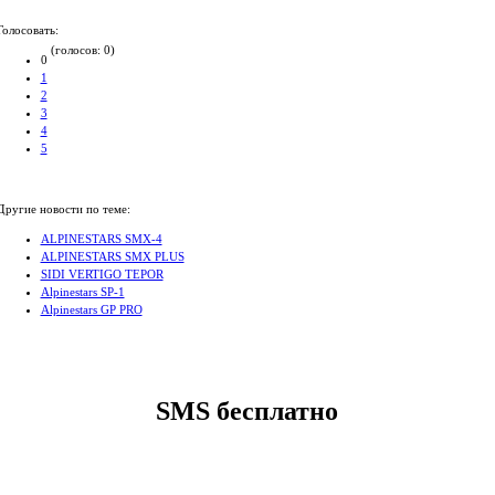
Голосовать:
(голосов: 0)
0
1
2
3
4
5
Другие новости по теме:
ALPINESTARS SMX-4
ALPINESTARS SMX PLUS
SIDI VERTIGO TEPOR
Alpinestars SP-1
Alpinestars GP PRO
SMS бесплатно