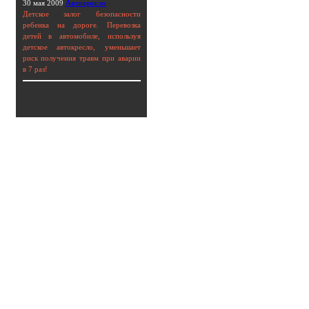
30 мая 2009
Автокресло
Детское залог безопасности
ребенка на дороге. Перевозка
детей в автомобиле, используя
детское автокресло, уменьшает
риск получения травм при аварии
в 7 раз!