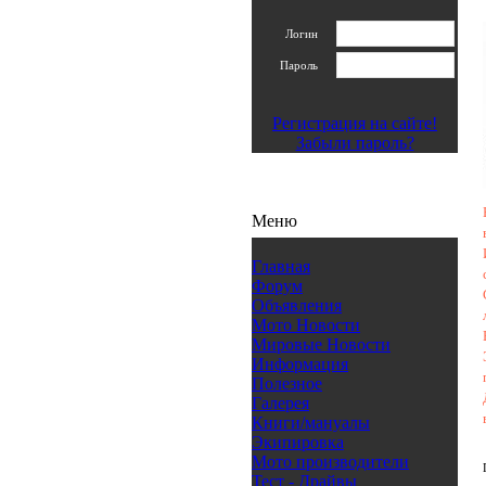
Логин
Пароль
Регистрация на сайте!
Забыли пароль?
Меню
Главная
Форум
Объявления
Мото Новости
Мировые Новости
Информация
Полезное
Галерея
Книги/мануалы
Экипировка
Мото производители
Тест - Драйвы