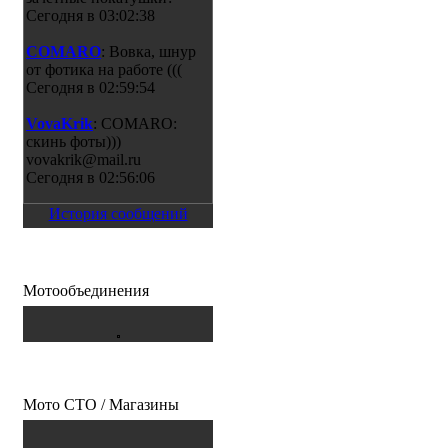
Сегодня в 03:02:38
COMARO
: Вовка, шнур
от фотика на работе (((
Сегодня в 02:59:54
VovaKrik
: COMARO:
скинь фоты)))
vovakrik@mail.ru
Сегодня в 02:56:06
COMARO
История сообщений
: julya1306, как
там Сургут? ЖЖот
резину? )))
Сегодня в 02:53:12
Мотообъединения
Gwolf
: СТРОЙСЯ-
РАВНЯЙСЯ НВА
ЧЁРНЫЙ ФЛАГ!!! МЫ
,,,,,,,,,,,,,,,,,ТОКА ТАК))
Вчера в 23:50:57
Мото СТО / Магазины
julya1306
: Забавно- день
байкерской культуры- мой
день рожденья....вот она