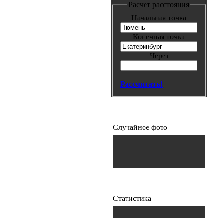
Расчет расстояния
Начальная точка
Конечная точка
Через
Рассчитать!
Случайное фото
Статистика