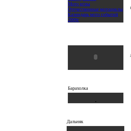
Мото игры
Отечественные мотоциклы
Календарь мото событий
2009г
Барахолка
Дальняк