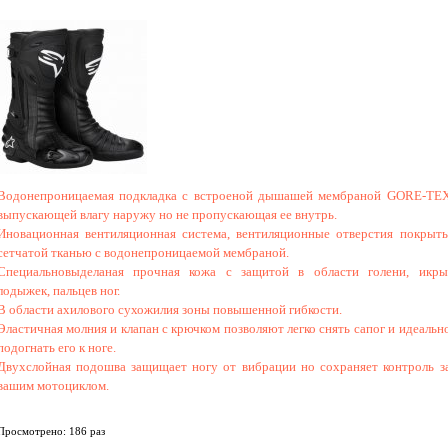
Водонепроницаемая подкладка с встроеной дышашей мембраной GORE-TE
выпускающей влагу наружу но не пропускающая ее внутрь.
Иновационная вентиляционная система, вентиляционные отверстия покрыт
сетчатой тканью с водонепроницаемой мембраной.
Специальновыделаная прочная кожа с защитой в области голени, икры
лодыжек, пальцев ног.
В области ахилового сухожилия зоны повышенной гибкости.
Эластичная молния и клапан с крючком позволяют легко снять сапог и идеальн
подогнать его к ноге.
Двухслойная подошва защищает ногу от вибрации но сохраняет контроль з
вашим мотоциклом.
Просмотрено: 186 раз