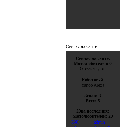
Сейчас на сайте
Сейчас на сайте:
Мотолюбителей: 0
Отсутствуют.
Роботов: 2
Yahoo
Alexa
Зевак: 3
Всех: 5
20ка последних:
Мотолюбителей: 20
666
admin