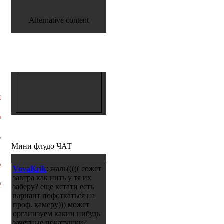
Alternative content
X
ы
,
Мини флудо ЧАТ
о
VovaKrik
: жаль((((( сожет
завтра как нить у тя их
а
заберу? еще кстати есть
вариант пофоткаться на
проф. камеру))) может
организуем какин нибудь
зачетные покатушки?