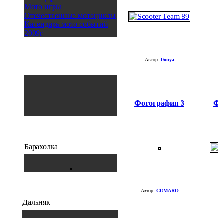
Мото игры
Отечественные мотоциклы
Календарь мото событий
2009г
Автор:
Donya
Фотография 3
Ф
Барахолка
Автор:
COMARO
Дальняк