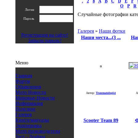
.
2
8
A
B
C
D
E
F
O
P
R
Логин
Случайные фотографии кат
Пароль
Галерея
»
Наши фотки
Регистрация на сайте!
Наши места...(3 ...
Наш
Забыли пароль?
Меню
Главная
Форум
Объявления
Мото Новости
Автор:
Traumatologist
А
Мировые Новости
Информация
Полезное
Галерея
Книги/мануалы
Scooter Team 89
Ф
Экипировка
Мото производители
Тест - Драйвы