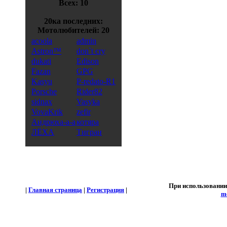
Всех: 10
20ка последних:
Мотолюбителей: 20
acoola
admin
Astron™
don`t cry
dukati
Edison
Fazan
GPG
Kasyu
P-redato-R1
Porsche
Rider82
sidnax
Vasyka
VovaKrik
zefir
Андрюха-а-а
котяра
ЛЁХА
Тигран
При использовании
|
Главная страница
|
Регистрация
|
m