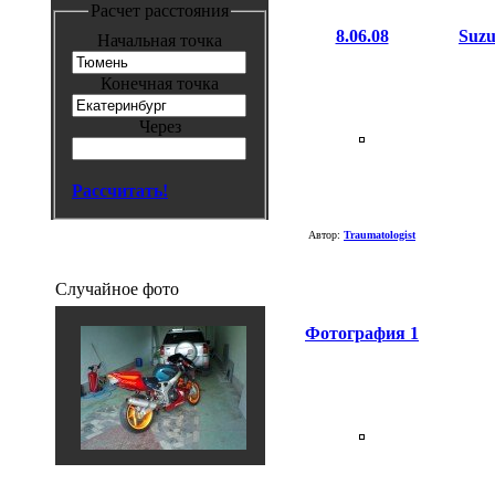
Расчет расстояния
8.06.08
Suzu
Начальная точка
Конечная точка
Через
Рассчитать!
Автор:
Traumatologist
Случайное фото
Фотография 1