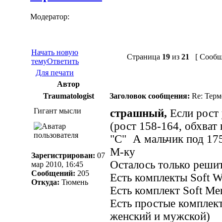
Модератор:
pashka
Начать новую
Страница
19
из
21
[ Сообще
тему
Ответить
Для печати
Автор
Traumatologist
Заголовок сообщения:
Re: Термо
Гигант мысли
страшный,
Если рост 
(рост 158-164, обхват 
"С"
А мальчик под 175
М-ку
Зарегистрирован:
07
Осталось только решит
мар 2010, 16:45
Сообщений:
205
Есть комплекты Soft W
Откуда:
Тюмень
Есть комплект Soft Me
Есть простые комплект
женский и мужской)