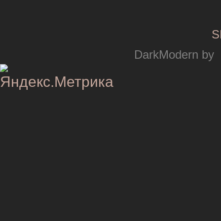
S
DarkModern by