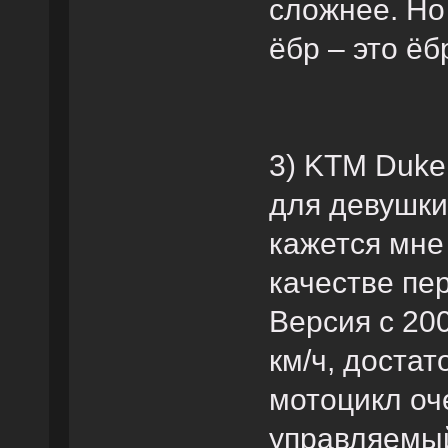
сложнее. Но
ёбр – это ёб
3) KTM Duke
для девушки
кажется мне
качестве пе
Версия с 20
км/ч, достат
мотоцикл оч
управляемый