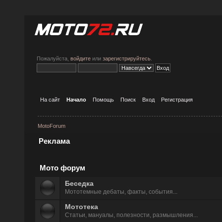
Пожалуйста,
войдите
или
зарегистрируйтесь
.
На сайт
Начало
Помощь
Поиск
Вход
Регистрация
MotoForum
Реклама
Мото форум
Беседка
Мототемные дeбаты, факты, события...
Мототека
Статьи, мануалы, полезности, размышления...