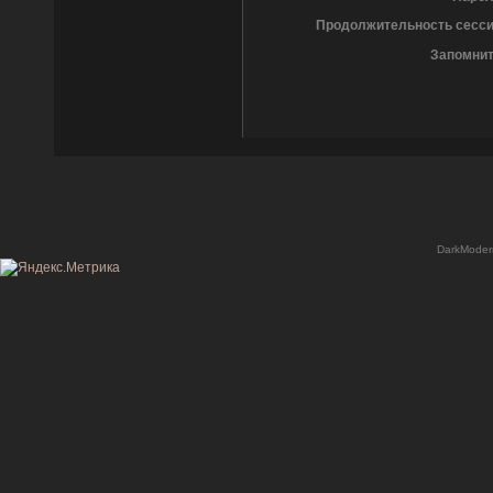
Продолжительность сесси
Запомнит
DarkModer