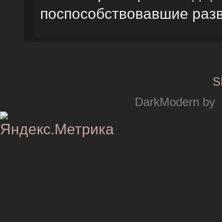
поспособствовавшие раз
S
DarkModern by