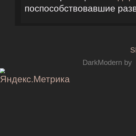
поспособствовавшие раз
S
DarkModern by