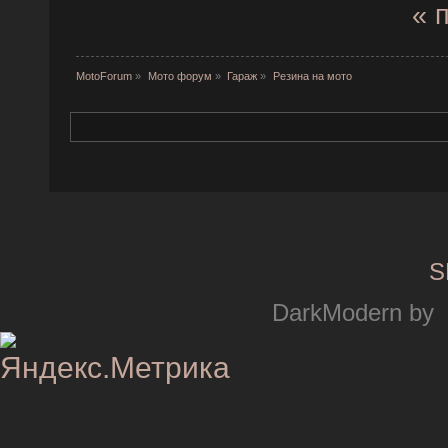
« 
MotoForum
»
Мото форум
»
Гараж
»
Резина на мото
S
DarkModern by