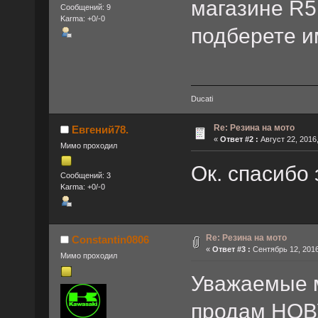
магазине R5
Сообщений: 9
Karma: +0/-0
подберете и
Ducati
Re: Резина на мото
Евгений78.
«
Ответ #2 :
Август 22, 2016,
Мимо проходил
Ок. спасибо 
Сообщений: 3
Karma: +0/-0
Re: Резина на мото
Constantin0806
«
Ответ #3 :
Сентябрь 12, 2016
Мимо проходил
Уважаемые м
продам НОВ