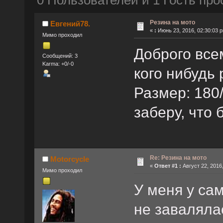
0 Пользователей и 1 Гость про
Резина на мото
Евгений78.
«
:
Июнь 23, 2016, 02:30:03 
Мимо проходил
Доброго все
Сообщений: 3
Karma: +0/-0
кого нибудь
Размер: 180
заберу, что 
Re: Резина на мото
Motorcycle
«
Ответ #1 :
Август 22, 2016,
Мимо проходил
У меня у сам
не завалялас