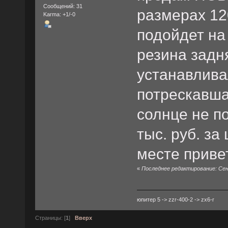
Сообщений: 31
размерах 120
Karma: +1/-0
подойдет на 
резина задн
устанавлива
потрескавша
солнце не по
тыс. руб. за
месте приве
«
Последнее редактирование: Сент
юпитер 5 -> zzr-400-2 -> zx6-r
Страницы: [
1
]
Вверх