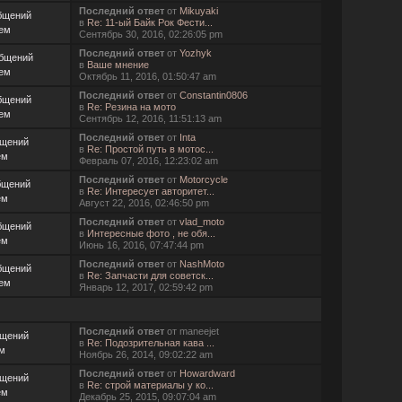
Последний ответ
от
Mikuyaki
бщений
в
Re: 11-ый Байк Рок Фести...
Тем
Сентябрь 30, 2016, 02:26:05 pm
Последний ответ
от
Yozhyk
общений
в
Ваше мнение
Тем
Октябрь 11, 2016, 01:50:47 am
Последний ответ
от
Constantin0806
бщений
в
Re: Резина на мото
Тем
Сентябрь 12, 2016, 11:51:13 am
Последний ответ
от
Inta
бщений
в
Re: Простой путь в мотос...
ем
Февраль 07, 2016, 12:23:02 am
Последний ответ
от
Motorcycle
бщений
в
Re: Интересует авторитет...
ем
Август 22, 2016, 02:46:50 pm
Последний ответ
от
vlad_moto
бщений
в
Интересные фото , не обя...
ем
Июнь 16, 2016, 07:47:44 pm
Последний ответ
от
NashMoto
бщений
в
Re: Запчасти для советск...
Тем
Январь 12, 2017, 02:59:42 pm
Последний ответ
от maneejet
бщений
в
Re: Подозрительная кава ...
ем
Ноябрь 26, 2014, 09:02:22 am
Последний ответ
от
Howardward
бщений
в
Re: строй материалы у ко...
ем
Декабрь 25, 2015, 09:07:04 am