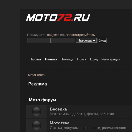
Пожалуйста,
войдите
или
зарегистрируйтесь
.
На сайт
Начало
Помощь
Поиск
Вход
Регистрация
MotoForum
Реклама
Мото форум
Беседка
Мототемные дeбаты, факты, события...
Мототека
Статьи, мануалы, полезности, размышления...