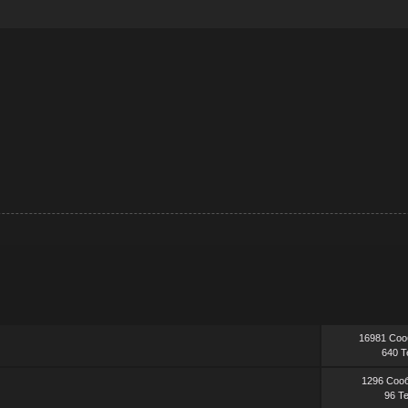
16981 Со
640 
1296 Соо
96 Т