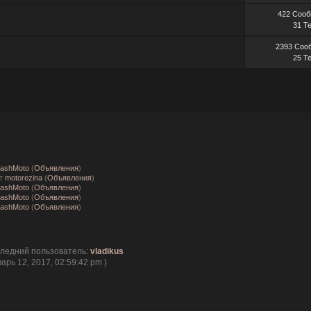
422 Соо
31 Т
2393 Соо
25 Т
ashMoto
(
Объявления
)
т
motorezina
(
Объявления
)
ashMoto
(
Объявления
)
ashMoto
(
Объявления
)
ashMoto
(
Объявления
)
следний пользователь:
vladikus
арь 12, 2017, 02:59:42 pm )