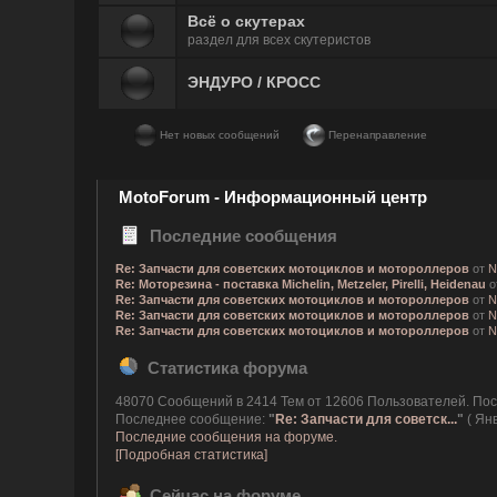
Всё о скутерах
раздел для всех скутеристов
ЭНДУРО / КРОСС
Нет новых сообщений
Перенаправление
MotoForum - Информационный центр
Последние сообщения
Re: Запчасти для советских мотоциклов и мотороллеров
от
N
Re: Моторезина - поставка Michelin, Metzeler, Pirelli, Heidenau
о
Re: Запчасти для советских мотоциклов и мотороллеров
от
N
Re: Запчасти для советских мотоциклов и мотороллеров
от
N
Re: Запчасти для советских мотоциклов и мотороллеров
от
N
Статистика форума
48070 Сообщений в 2414 Тем от 12606 Пользователей. По
Последнее сообщение:
"
Re: Запчасти для советск...
"
( Янв
Последние сообщения на форуме.
[Подробная статистика]
Сейчас на форуме