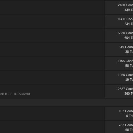
2180 Соо
139 
11411 Со
234 
5830 Соо
604 
619 Соо
38 Т
1155 Соо
58 Т
1950 Соо
19 Т
2587 Соо
ки и т.п. в Тюмени
360 
102 Соо
6 Т
782 Соо
68 Т