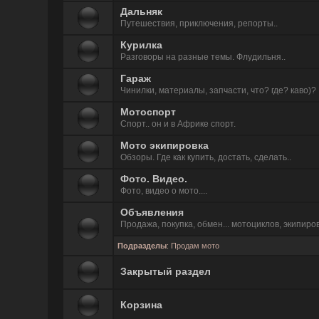
Дальняк
Путешествия, приключения, репорты..
Курилка
Разговоры на разные темы. Флудильня..
Гараж
Чинилки, материалы, запчасти, что? где? каво)?
Мотоспорт
Спорт.. он и в Африке спорт.
Мото экипировка
Обзоры. Где как купить, достать, сделать..
Фото. Видео.
Фото, видео о мото....
Объявления
Продажа, покупка, обмен... мотоциклов, экипиров
Подразделы
:
Продам мото
Закрытый раздел
Корзина