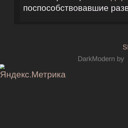
поспособствовавшие раз
S
DarkModern by