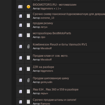
BIGGMOTORS.RU - мотомагазин
Автор
biggmotors
«
1
2
»
Срочно сниму пансионат/однокомнатную для девушк
Автор
extreme_13
продам резину
Автор
летун
моторазборка BestMotoParts
Автор
zipo
Комбинезон Reuch и боты Vannuchi RV1
Автор
Mixodooff
Продам хлам от сов. мото.
Автор
Mixodooff
ZZR на разборе
Автор
biggmotors
Продам шипованную шину
Автор
genkyudin
Ява 634 , Ява 360 и 559 в разборе
Автор
лерыч
Срочно продам штаны и сапоги!
Автор
Ramzes