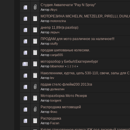
Студия Аквапечати "Pay N Spray"
Автор
Akyc
МОТОРЕЗИНА MICHELIN, METZELER, PIRELLI, DUNLO
Автор
motorezina
днепр 11,89г(в разбор)
Автор
лерыч
ПРОДАМ для мото различное за наличное!!!
Автор
stuffy
продам шипованые колесики.
Автор
canja555
моторазбор у Бибы!г.Екатеринбург
Автор
bibamotor
«
1
2
3
4
»
Наколенники, куртка, цепь 530-110, свечи, запы для
Автор
lev
прдам стелс-флейм200 2013г.в
Автор
долматин
Моторазборка Мото Резерв
Автор
toxigent
Распродажа мотовещей
Автор
Фокс
Распродажа
Автор
Fazan
Куплю спицованное колесо ИЖ под дисковый тормоз!