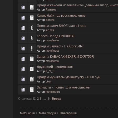
Продам женский мотошлем 3/4, длинный визор, и мо
Автор
Ramzes
Куплю байк под восстановление
Автор
Bonfire
Продам шлем SHOEI для off road
Автор
ice-ws
Колесо Перед Cbr600F4I
Автор
motofiesta
Продам Запчасти На Cbr954Rr
Автор
motofiesta
Запы на КАВАСАКИ ZX7R И ZXR750R
Автор
motofiesta
Дружеский шиномонтаж
Автор
K_S_S
Продам музыкальную шкатулку - 4500 руб
Автор
Vest
Запчасти и тюнинг для мотоциклов
Автор
motoimport
Страницы: [
1
]
2
3
...
6
Вверх
MotoForum
»
Мото форум
»
Объявления