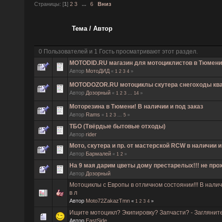
Страницы: [
1
]
2
3
...
6
Вниз
Тема
/
Автор
0 Пользователей и 1 Гость просматривают этот раздел.
MOTODID.RU магазин для мотоциклистов в Тюмени
Автор
МотоДИД
«
1
2
3
4
»
MOTODOZOR.RU мотоциклы скутера снегоходы кв
Автор
Дозорный
«
1
2
3
...
14
»
Моторезина в Тюмени! В наличии и под заказ
Автор
Rams
«
1
2
3
...
5
»
ТБО (Твёрдые бытовые отходы)
Автор
rider
Мото, скутера и пр. от мастерской RCW в наличии и
Автор
Бармалей
«
1
2
»
На 9 мая дарим цветы дому престарелых!!! не про
Автор
Дозорный
Мотоциклы с Европы в отличном состоянии!!! В нали
в л
Автор
Moto72ZakazTmn
«
1
2
3
4
»
Ищите мотоцикл? Экипировку? Запчасти? - Загляните 
Автор
EastSide