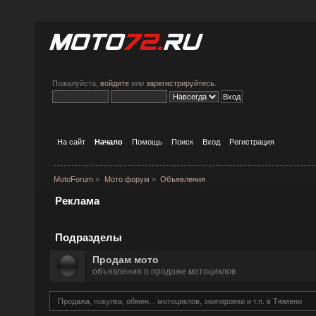
Пожалуйста,
войдите
или
зарегистрируйтесь
.
На сайт
Начало
Помощь
Поиск
Вход
Регистрация
MotoForum
»
Мото форум
»
Объявления
Реклама
Подразделы
Продам мото
объявления о продаже мотоциклов
Продажа, покупка, обмен... мотоциклов, экипировки и т.п. в Тюмени