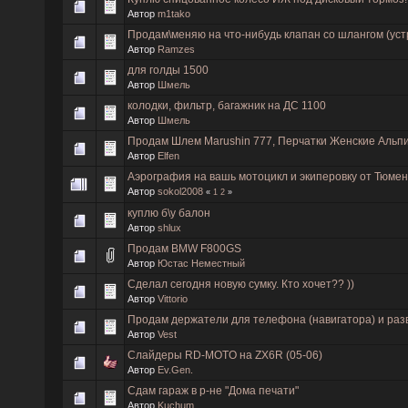
Автор
m1tako
Продам\меняю на что-нибудь клапан со шлангом (уст
Автор
Ramzes
для голды 1500
Автор
Шмель
колодки, фильтр, багажник на ДС 1100
Автор
Шмель
Продам Шлем Marushin 777, Перчатки Женские Альп
Автор
Elfen
Аэрография на вашь мотоцикл и экиперовку от Тюм
Автор
sokol2008
«
1
2
»
куплю б\у балон
Автор
shlux
Продам BMW F800GS
Автор
Юстас Неместный
Сделал сегодня новую сумку. Кто хочет?? ))
Автор
Vittorio
Продам держатели для телефона (навигатора) и раз
Автор
Vest
Слайдеры RD-MOTO на ZX6R (05-06)
Автор
Ev.Gen.
Сдам гараж в р-не "Дома печати"
Автор
Kuchum