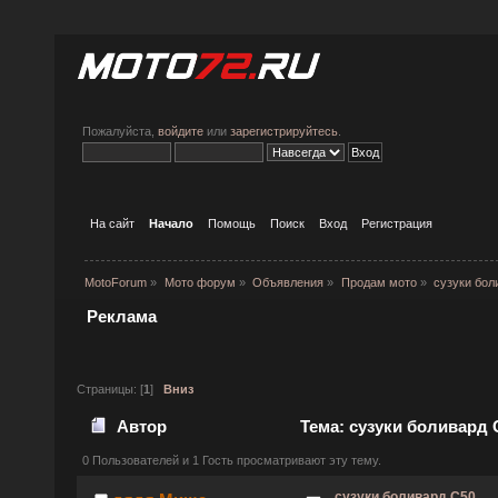
Пожалуйста,
войдите
или
зарегистрируйтесь
.
На сайт
Начало
Помощь
Поиск
Вход
Регистрация
MotoForum
»
Мото форум
»
Объявления
»
Продам мото
»
сузуки бол
Реклама
Страницы: [
1
]
Вниз
Автор
Тема: сузуки боливард 
0 Пользователей и 1 Гость просматривают эту тему.
сузуки боливард С50