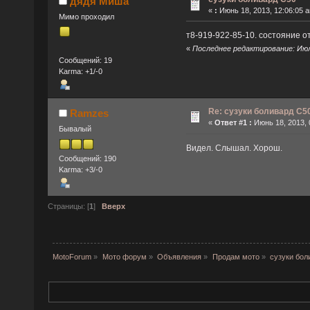
дядя Миша
«
:
Июнь 18, 2013, 12:06:05 
Мимо проходил
т8-919-922-85-10. состояние о
«
Последнее редактирование: Июль
Сообщений: 19
Karma: +1/-0
Re: сузуки боливард С5
Ramzes
«
Ответ #1 :
Июнь 18, 2013, 
Бывалый
Видел. Слышал. Хорош.
Сообщений: 190
Karma: +3/-0
Страницы: [
1
]
Вверх
MotoForum
»
Мото форум
»
Объявления
»
Продам мото
»
сузуки бол