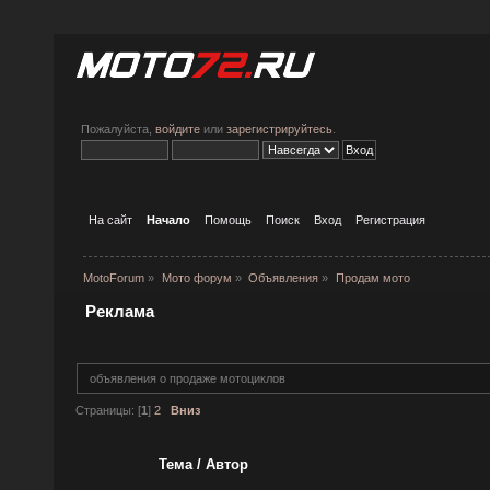
Пожалуйста,
войдите
или
зарегистрируйтесь
.
На сайт
Начало
Помощь
Поиск
Вход
Регистрация
MotoForum
»
Мото форум
»
Объявления
»
Продам мото
Реклама
объявления о продаже мотоциклов
Страницы: [
1
]
2
Вниз
Тема
/
Автор