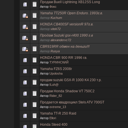
Продам Buell Lightning XB12SS Long
Автор
Фокс
Yamaha TT250R Open Enduro. 1993г.в.
Автор
Kuchum
HONDA CB400SF versionR 97г.в.
Автор
vitek72
Продам Suzuki gsx-r400 1990 г.в
Автор
alexandervc72
CBR919RR обмен на деньги!!!
Автор
Rusya
HONDA CBR 900 RR 1996 г.в.
Автор
ТУРИНСКИЙ
Yamaha FZ6S 2008г
Автор
Upolosha
продам suzuki GSX-R 1000 K4 230 т.р.
Автор
ILuh@
Продам Honda Shadow VT 750C2
Автор
Rider_82
Продается квадроцикл Stels ATV 700GT
Автор
extreme_13
Yamaha TT-R 250 Raid
Автор
Ellori
Honda Steed 400