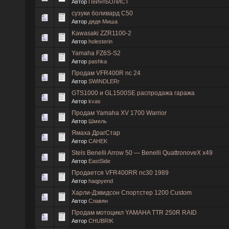
Автор
ПеЙнтБОЛИСТ
сузуки боливард С50
Автор
дядя Миша
Kawasaki ZZR1100-2
Автор
holesterin
Yamaha FZ6S-S2
Автор
pashka
Продам VFR400R nc 24
Автор
SWINDLERr
GTS1000 и GL1500SE распродажа гаража
Автор
kvas
Продам Yamaha XV 1700 Warrior
Автор
Шмель
Ямаха ДрагСтар
Автор
CAHEK
Stels Benelli Arrow 50 — Benelli QuattronoveX x49
Автор
EastSide
Продается VFR400RR nc30 1989
Автор
haqpyend
Харли-Дэвидсон Спортстер 1200 Custom
Автор
Славян
Продам мотоцикл YAMAHA TTR 250R RAID
Автор
CHUBRIK