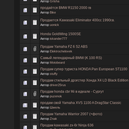
Автор
Grisha
продаётся BMW R1150 2000 гв
Автор
Bike
Продается Kawasaki Eliminator 400сс 1990г.в.
Автор
uonick
Honda GoldWing 1500SE
Автор
iskander777
Продам Yamaha FZ 6 S2 ABS
Автор
Elektrochelovek
Самый легендарный BMW (K 100 RS)
Автор
Motobeard
Продам супер туриста HONDA Pan European ST1100
Автор
stuffy
Продам стильный дрэгстер Хонда Х4 LD Black Edition 2
Автор
driver25rus
Продам honda cbr f4i в идеале - Сургут
Автор
puzenok
продам свой Yamaha XVS 1100 A DragStar Classic
Автор
Шмель
Продам Yamaha Warrior 2007 (+фото)
Автор
Znak
Продам kawasaki zx-6r Ninja 636