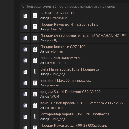
0 Пользователей и 1 Гость просматривают этот раздел.
Suzuki GSX R 600 K 8
Автор
19vadimirl84
Продам Kawasaki Ninja 250r 2012 г.
Автор
BRain72
Продам очень срочно винтажный YAMAHA VINO!!!!!!!!!
Автор
stuffy
Продам Кавасаки GPZ 1100
Автор
rollerman
2006 Suzuki Boulevard M50
Автор
A-n-t-o-n-i-o
Stels Flame 200, 2013 г.в. Продается
Автор
Zubilo_вод
Yamaha T-Max500 I на продажу
Автор
Fazan
продам Suzuki Boulevard C50, VL800
Автор
NAUM
поменяю или продам XL1000 Varadero 2006 c ABS
Автор
bibamotor
Мотороллер муравей, 1988 г.в. Продается
Автор
Zubilo_вод
Продам Kawasaki zz-r400-2 ( 600кубовик! )