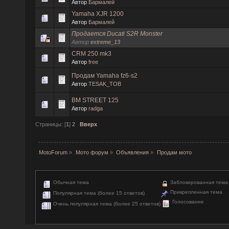
Автор
Бармалей
Yamaha XJR 1200
Автор
Бармалей
Продается Ducati S2R Monster
Автор
extreme_13
CRM 250 mk3
Автор
free
Продам Yamaha fz6-s2
Автор
TESAK_TOB
BM STREET 125
Автор
radga
Страницы: [
1
]
2
Вверх
MotoForum
»
Мото форум
»
Объявления
»
Продам мото
Обычная тема
Заблокированная тема
Прикрепленная тема
Популярная тема (более 15 ответов)
Голосование
Очень популярная тема (более 25 ответов)