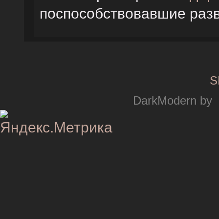
поспособствовавшие раз
S
DarkModern by