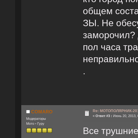
общем соста
ЗЫ. Не обес
заморочил?
пол часа тра
неправильно
.
Re: МОТОПОЛЯРНИК-2013
COMARO
«
Ответ #3 :
Июнь 20, 2013, 
Mодeраторы
Мото ◦ Гуру
Все трушние