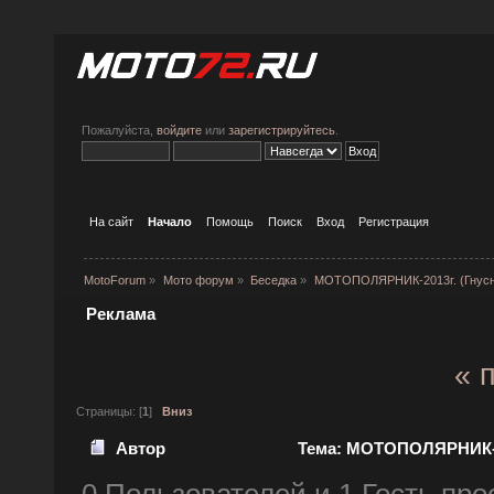
Пожалуйста,
войдите
или
зарегистрируйтесь
.
На сайт
Начало
Помощь
Поиск
Вход
Регистрация
MotoForum
»
Мото форум
»
Беседка
»
МОТОПОЛЯРНИК-2013г. (Гнусн
Реклама
« 
Страницы: [
1
]
Вниз
Автор
Тема: МОТОПОЛЯРНИК-20