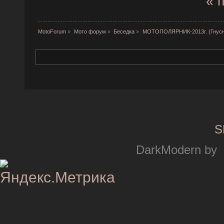
« 
MotoForum
»
Мото форум
»
Беседка
»
МОТОПОЛЯРНИК-2013г. (Гнусн
S
DarkModern by