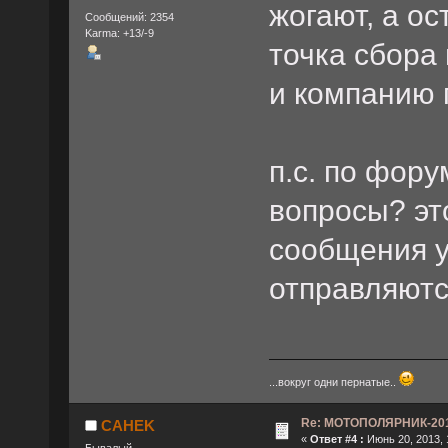
жогают, а ос
Сообщений: 2354
Karma: +13/-9
точка сбора 
и компанию 
п.с. по фору
вопросы? эт
сообщения у
отправляют
...вокруг одни пернатые..
Re: МОТОПОЛЯРНИК-2013
CAHEK
«
Ответ #4 :
Июнь 20, 2013, 
Бывалый