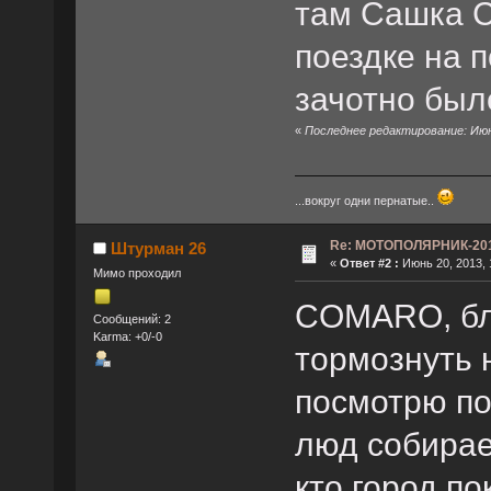
там Сашка С
поездке на п
зачотно был
«
Последнее редактирование: Июн
...вокруг одни пернатые..
Re: МОТОПОЛЯРНИК-2013
Штурман 26
«
Ответ #2 :
Июнь 20, 2013, 
Мимо проходил
COMARO, бл
Сообщений: 2
Karma: +0/-0
тормознуть н
посмотрю по
люд собирае
кто город по