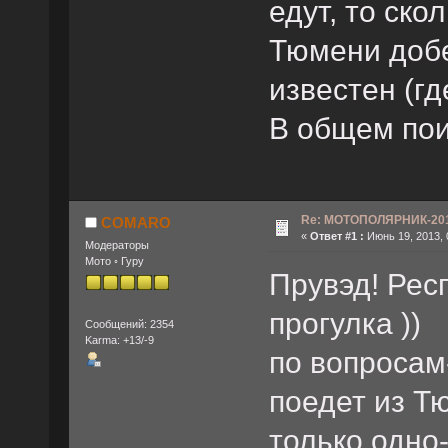
едут, то ско
Тюмени добе
известен (где
В общем пои
Re: МОТОПОЛЯРНИК-2013
COMARO
«
Ответ #1 :
Июнь 19, 2013, 
Mодeраторы
Мото ◦ Гуру
Прувэд! Респ
прогулка ))
Сообщений: 2354
Karma: +13/-9
по вопросам-
поедет из Тю
только одно