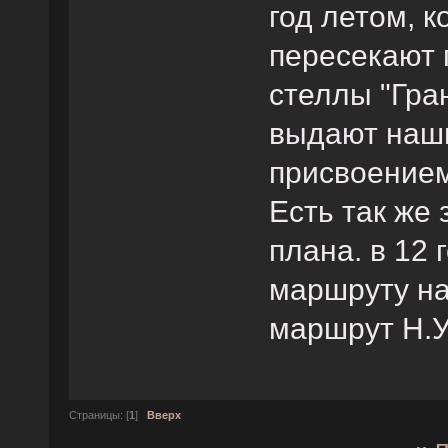
год летом, 
пересекают 
стеллы "Гра
выдают наши
присвоение
Есть так же
плана. в 12
маршруту на
маршрут Н.У
Страницы: [
1
]
Вверх