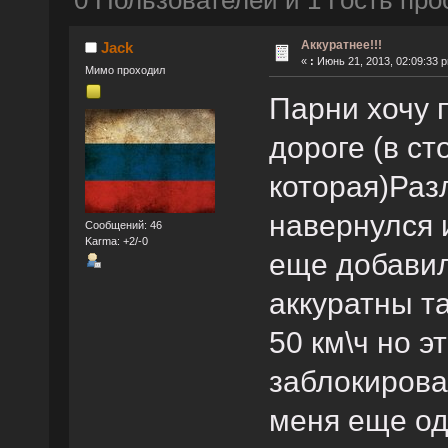
0 Пользователей и 1 Гость про
Аккуратнее!!!
Jack
«
:
Июнь 21, 2013, 02:09:33 
Мимо проходил
Парни хочу 
дороге (в ст
которая)Раз
навернулся 
Сообщений: 46
Karma: +2/-0
еще добавил
аккуратны т
50 км\ч но э
заблокирова
меня еще од