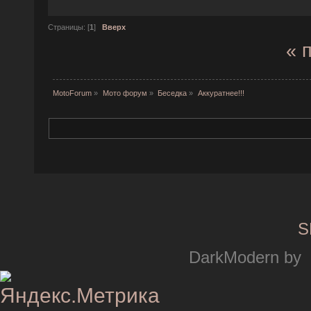
Страницы: [
1
]
Вверх
« 
MotoForum
»
Мото форум
»
Беседка
»
Аккуратнее!!!
S
DarkModern by