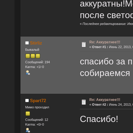
аккуратны!М
после свето
«
Последнее редактирование: Июнь
Re: Аккуратнее!!!
Stirliz
«
Ответ #1 :
Июнь 22, 2013, 
Бывалый
спасибо за п
Сообщений: 194
Karma: +1/-0
собираемся 
Re: Аккуратнее!!!
Spart72
«
Ответ #2 :
Июнь 24, 2013, 
Мимо проходил
Спасибо!
Сообщений: 12
Karma: +0/-0