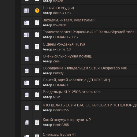
Автор
makek
Новичок в студии)
Автор
Леша
«
1
2
»
Заходим, читаем, участвуем!!!!
Автор
VovaKrik
Травмотологист! Родненькый! С Хеммибёрздей тибя!!!
Автор
COMARO
«
1
2
»
С Днем Рожденья Rusya
Автор
extreme_13
Очень сильно нужна помощ.
Автор
Zmei
Обращение к владельцам Suzuki Desperado 400
Автор
Putrefy
Сансей, ацкей кобелёк, с ДЕНЮХОЙ! :)
Автор
COMARO
Владельцы KLX-250S отзовитесь
Автор
NBM
ЧТО ДЕЛАТЬ ЕСЛИ ВАС ОСТАНОВИЛ ИНСПЕКТОР Д
Автор
leonid2355
Какой аккумулятор купить ?
Автор
leonid2355
Снегохлд Буран 4Т