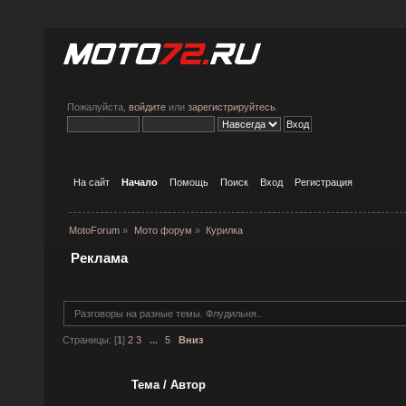
Пожалуйста,
войдите
или
зарегистрируйтесь
.
На сайт
Начало
Помощь
Поиск
Вход
Регистрация
MotoForum
»
Мото форум
»
Курилка
Реклама
Разговоры на разные темы. Флудильня..
Страницы: [
1
]
2
3
...
5
Вниз
Тема
/
Автор