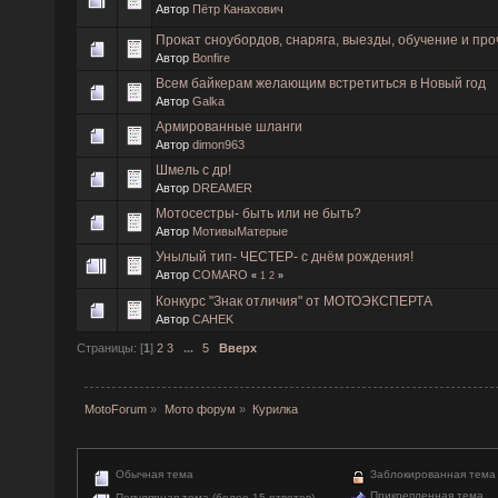
Автор
Пётр Канахович
Прокат сноубордов, снаряга, выезды, обучение и про
Автор
Bonfire
Всем байкерам желающим встретиться в Новый год
Автор
Galka
Армированные шланги
Автор
dimon963
Шмель с др!
Автор
DREAMER
Мотосестры- быть или не быть?
Автор
МотивыМатерые
Унылый тип- ЧЕСТЕР- с днём рождения!
Автор
COMARO
«
1
2
»
Конкурс "Знак отличия" от МОТОЭКСПЕРТА
Автор
CAHEK
Страницы: [
1
]
2
3
...
5
Вверх
MotoForum
»
Мото форум
»
Курилка
Обычная тема
Заблокированная тема
Прикрепленная тема
Популярная тема (более 15 ответов)