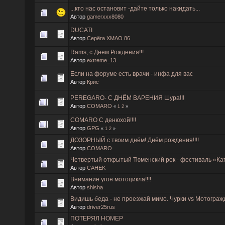
...кто нас остановит -дайте только накидать...
Автор
gamerxxx8080
DUCATI
Автор
Серёга ХМАО 86
Rams, с Днем Рождения!!!
Автор
extreme_13
Если на форуме есть врачи - инфа для вас
Автор
Крис
PEREGARO- С ДНЁМ ВАРЕНИЯ Шура!!!
Автор
COMARO
«
1
2
»
COMARO С денюхой!!!!
Автор
GPG
«
1
2
»
ДОЗОРНЫЙ с твоим днём! Днём рождения!!!!
Автор
COMARO
Четвертый открытый Тюменский рок - фестиваль «Кат
Автор
CAHEK
Внимание угон мотоцикла!!!!
Автор
shisha
Видишь беда - не проезжай мимо. Чурки vs Мотограж
Автор
driver25rus
ПОТЕРЯЛ НОМЕР