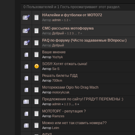
0 Пользователей и 1 Гость просматривают этот раздел.
НАклейки и футболки от МОТО72
Автор
admin
«
1
2
»
СМС-рассылка мотофорума
Автор
Добрый
«
1
2
3
...
7
»
FAQ по форуму (ЧАсто задаваемые ВОпросы )
Автор
Добрый
Ваше мнение
Автор
Yozhyk
SOS!!! Хотят отжать сына!
Автор
Sa-S
Решать билеты ПДД
Автор
700km
Моторюкзаки Ogio No Drag Mach
Автор
motorykzak
Предложения по сайту! ГРЯДУТ ПЕРЕМЕНЫ :)
Автор
admin
«
1
2
3
...
6
»
МОТОТОРГ - репутация ?
Автор
Ramzes
Можно или нет так ставить номера??
Автор
Leim
ФЛУД