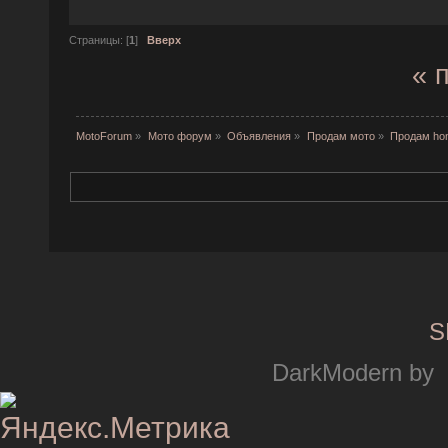
Страницы: [
1
]
Вверх
« 
MotoForum
»
Мото форум
»
Объявления
»
Продам мото
»
Продам hond
S
DarkModern by