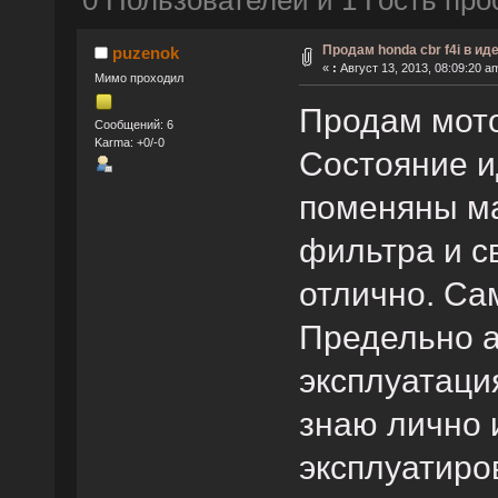
0 Пользователей и 1 Гость про
Продам honda cbr f4i в ид
puzenok
«
:
Август 13, 2013, 08:09:20 a
Мимо проходил
Продам мото
Сообщений: 6
Karma: +0/-0
Состояние и
поменяны ма
фильтра и св
отлично. Са
Предельно а
эксплуатаци
знаю лично 
эксплуатиров