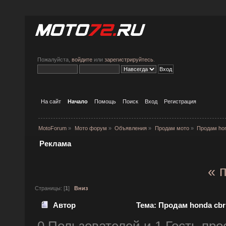
Пожалуйста,
войдите
или
зарегистрируйтесь
.
На сайт
Начало
Помощь
Поиск
Вход
Регистрация
MotoForum
»
Мото форум
»
Объявления
»
Продам мото
»
Продам hond
Реклама
« 
Страницы: [
1
]
Вниз
Автор
Тема: Продам honda cbr 