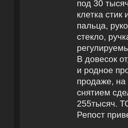
под 30 тыся
клетка стик
пальца, рук
стекло, ручк
регулируемы
В довесок о
и родное про
продаже, на 
снятием сде
255тысяч. Т
Репост прив