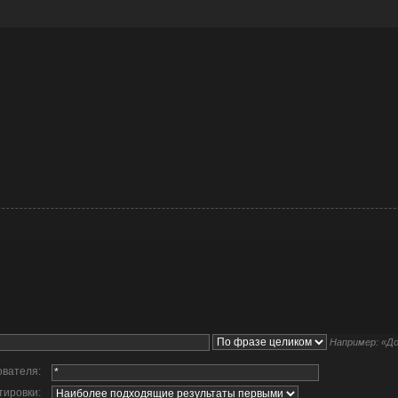
Например:
«До
ователя:
тировки: