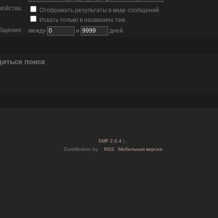
войства:
Отображать результаты в виде сообщений
Искать только в названиях тем
общения:
между
и
дней
диться поиск
SMF 2.0.4
| ,
DarkModern by
RSS
Мобильная версия