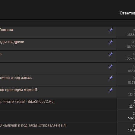
Ответо
 Тюмени
9
1865
оды квадрики
3
8892
з
1
2246
1
858
личии и под заказ.
2
637
 не проходим мимо!!!
154
ляните к нам! - BikeShop72.Ru
114
2
502
В наличии и под заказ.Отправляем в л
7
185