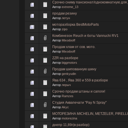
Срочно сниму пансионат/однокомнатную для 
Автор
extreme_13
продам резину
Автор
летун
моторазборка BestMotoParts
Автор
zipo
Комбинезон Reuch и боты Vannuchi RV1
Автор
Mixodooff
Продам хлам от сов. мото.
Автор
Mixodooff
ZZR на разборе
Автор
biggmotors
Продам шипованную шину
Автор
genkyudin
Ява 634 , Ява 360 и 559 в разборе
Автор
лерыч
Срочно продам штаны и сапоги!
Автор
Ramzes
Студия Аквапечати "Pay N Spray"
Автор
Akyc
МОТОРЕЗИНА MICHELIN, METZELER, PIRELLI,
Автор
motorezina
днепр 11,89г(в разбор)