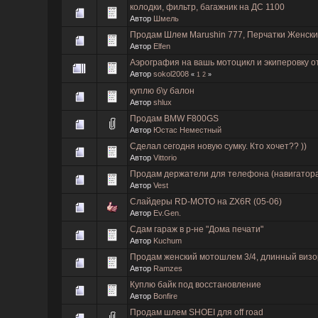
колодки, фильтр, багажник на ДС 1100
Автор
Шмель
Продам Шлем Marushin 777, Перчатки Женск
Автор
Elfen
Аэрография на вашь мотоцикл и экиперовку 
Автор
sokol2008
«
1
2
»
куплю б\у балон
Автор
shlux
Продам BMW F800GS
Автор
Юстас Неместный
Сделал сегодня новую сумку. Кто хочет?? ))
Автор
Vittorio
Продам держатели для телефона (навигатора
Автор
Vest
Слайдеры RD-MOTO на ZX6R (05-06)
Автор
Ev.Gen.
Сдам гараж в р-не "Дома печати"
Автор
Kuchum
Продам женский мотошлем 3/4, длинный визо
Автор
Ramzes
Куплю байк под восстановление
Автор
Bonfire
Продам шлем SHOEI для off road