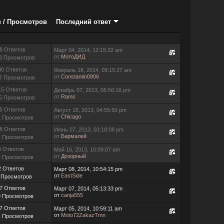
в
/
Просмотров
Последний ответ
8 Ответов
Март 04, 2014, 12:15:22 am
от
МотоДИД
3 Просмотров
30 Ответов
Февраль 18, 2014, 09:15:27 am
от
Constantin0806
7 Просмотров
15 Ответов
Декабрь 07, 2013, 06:56:16 pm
от
Rams
5 Просмотров
5 Ответов
Август 15, 2013, 04:55:50 pm
от
Chicago
1 Просмотров
8 Ответов
Июнь 07, 2013, 03:18:08 pm
от
Бармалей
1 Просмотров
4 Ответов
Май 16, 2013, 10:09:07 am
от
Дозорный
4 Просмотров
2 Ответов
Март 08, 2014, 10:54:15 pm
от
EastSide
 Просмотров
7 Ответов
Март 07, 2014, 05:13:33 pm
от
canja555
9 Просмотров
7 Ответов
Март 05, 2014, 10:59:11 am
от
Moto72ZakazTmn
1 Просмотров