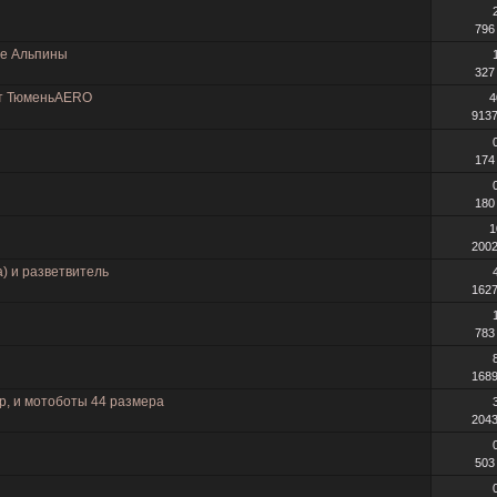
796
ие Альпины
327
от ТюменьAERO
4
913
174
180
1
200
) и разветвитель
162
783
168
р, и мотоботы 44 размера
204
503