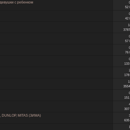
девушки с ребенком
52
42
1
378
57
76
133
178
1
355
151
307
 DUNLOP, MITAS (ЗИМА)
635