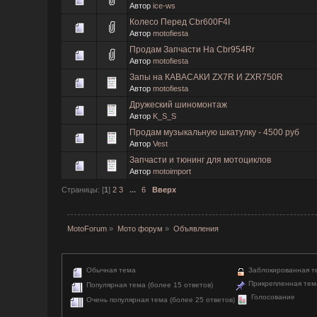
Автор
ice-ws
Колесо Перед Cbr600F4I
Автор
motofiesta
Продам Запчасти На Cbr954Rr
Автор
motofiesta
Запы на КАВАСАКИ ZX7R И ZXR750R
Автор
motofiesta
Дружеский шиномонтаж
Автор
K_S_S
Продам музыкальную шкатулку - 4500 руб
Автор
Vest
Запчасти и тюнинг для мотоциклов
Автор
motoimport
Страницы: [
1
]
2
3
...
6
Вверх
MotoForum
»
Мото форум
»
Объявления
Обычная тема
Заблокированная т
Прикрепленная тем
Популярная тема (более 15 ответов)
Голосование
Очень популярная тема (более 25 ответов)