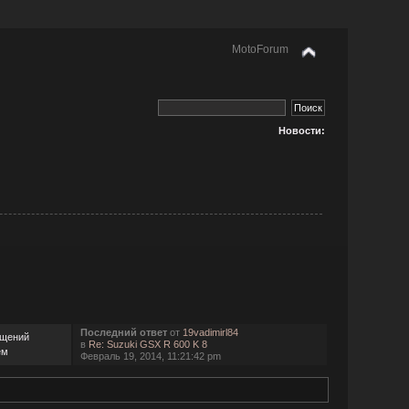
MotoForum
Новости:
Последний ответ
от
19vadimirl84
бщений
в
Re: Suzuki GSX R 600 K 8
ем
Февраль 19, 2014, 11:21:42 pm