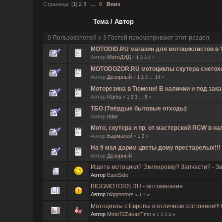
Страницы: [
1
]
2
3
...
6
Вниз
Тема
/
Автор
0 Пользователей и 3 Гостей просматривают этот раздел.
MOTODID.RU магазин для мотоциклистов в
Автор
МотоДИД
«
1
2
3
4
»
MOTODOZOR.RU мотоциклы скутера снегох
Автор
Дозорный
«
1
2
3
...
14
»
Моторезина в Тюмени! В наличии и под зака
Автор
Rams
«
1
2
3
...
5
»
ТБО (Твёрдые бытовые отходы)
Автор
rider
Мото, скутера и пр. от мастерской RCW в на
Автор
Бармалей
«
1
2
»
На 9 мая дарим цветы дому престарелых!!!
Автор
Дозорный
Ищите мотоцикл? Экипировку? Запчасти? - Заг
Автор
EastSide
BIGGMOTORS.RU - мотомагазин
Автор
biggmotors
«
1
2
»
Мотоциклы с Европы в отличном состоянии!!! 
Автор
Moto72ZakazTmn
«
1
2
3
4
»