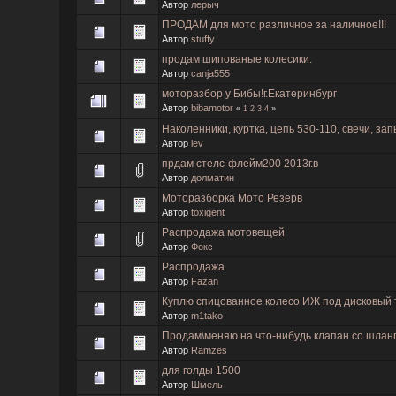
Автор
лерыч
ПРОДАМ для мото различное за наличное!!!
Автор
stuffy
продам шипованые колесики.
Автор
canja555
моторазбор у Бибы!г.Екатеринбург
Автор
bibamotor
«
1
2
3
4
»
Наколенники, куртка, цепь 530-110, свечи, з
Автор
lev
прдам стелс-флейм200 2013г.в
Автор
долматин
Моторазборка Мото Резерв
Автор
toxigent
Распродажа мотовещей
Автор
Фокс
Распродажа
Автор
Fazan
Куплю спицованное колесо ИЖ под дисковый 
Автор
m1tako
Продам\меняю на что-нибудь клапан со шланг
Автор
Ramzes
для голды 1500
Автор
Шмель