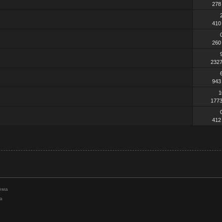
278
410
260
232
943
1
177
412
ема
а