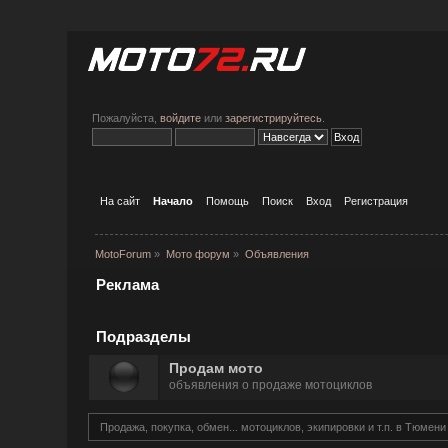
Пожалуйста,
войдите
или
зарегистрируйтесь
.
На сайт
Начало
Помощь
Поиск
Вход
Регистрация
MotoForum
»
Мото форум
»
Объявления
Реклама
Подразделы
Продам мото
объявления о продаже мотоциклов
Продажа, покупка, обмен... мотоциклов, экипировки и т.п. в Тюмени