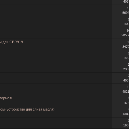
403
1
569
144
9
2053
апы для CBR919
1
347
146
238
403
1
402
тормоз!
169
ом (устройство для слива масла)
604
196