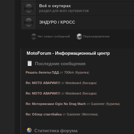
Всё о скутерах
раздел для всех скутеристов
ЭНДУРО / КРОСС
Нет новых сообщений
Перенаправление
MotoForum - Информационный центр
Последние сообщения
Решать билеты ПДД
от
700km
(
Курилка
)
Re: МОТО АВАРИИ!!!
от
Motobeard
(
Беседка
)
Re: МОТО АВАРИИ!!!
от
Motobeard
(
Беседка
)
Re: Моторюкзаки Ogio No Drag Mach
от
Gastoner
(
Курилка
)
Re: Обзор стантбайка
от
Gastoner
(
Мототека
)
Статистика форума