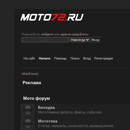
Пожалуйста,
войдите
или
зарегистрируйтесь
.
На сайт
Начало
Помощь
Поиск
Вход
Регистрация
MotoForum
Реклама
Мото форум
Беседка
Мототемные дeбаты, факты, события...
Мототека
Статьи, мануалы, полезности, размышления...