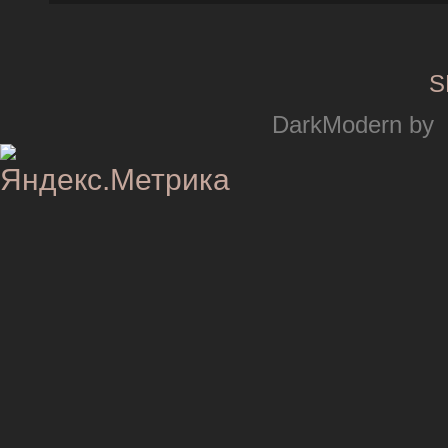
S
DarkModern by