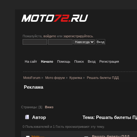
Пожалуйста,
войдите
или
зарегистрируйтесь
.
На сайт
Начало
Помощь
Поиск
Вход
Регистрация
MotoForum
»
Мото форум
»
Курилка
»
Решать билеты ПДД
Реклама
Страницы: [
1
]
Вниз
Автор
Тема: Решать билеты ПД
0 Пользователей и 1 Гость просматривают эту тему.
Решать билеты ПДД