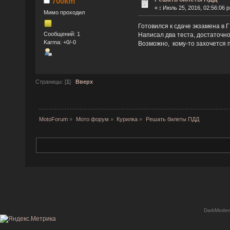
700km
«
:
Июль 25, 2016, 02:56:06 
Мимо проходил
Готовился к сдаче экзамена в 
Сообщений: 1
Написал два теста, достаточно
Karma: +0/-0
Возможно, кому-то захочется 
Страницы: [
1
]
Вверх
MotoForum
»
Мото форум
»
Курилка
»
Решать билеты ПДД
DarkModer