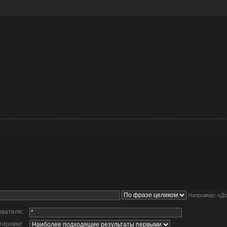
Например:
«До
ователя:
тировки: