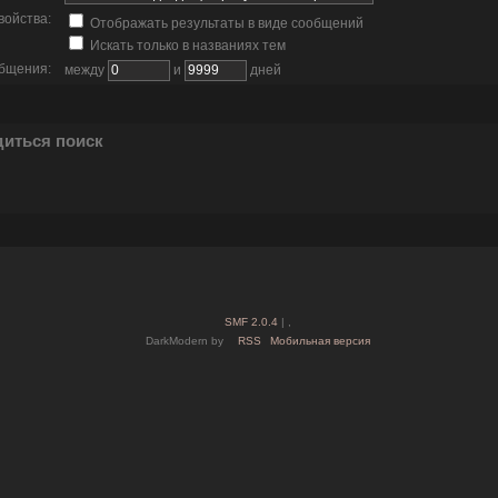
войства:
Отображать результаты в виде сообщений
Искать только в названиях тем
общения:
между
и
дней
диться поиск
SMF 2.0.4
| ,
DarkModern by
RSS
Мобильная версия