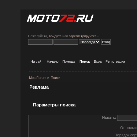
Пожалуйста,
войдите
или
зарегистрируйтесь
.
На сайт
Начало
Помощь
Поиск
Вход
Регистрация
MotoForum
»
Поиск
Реклама
Параметры поиска
Искать:
От польз
Порядок сор