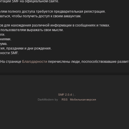
ентации SMF на официальном сайте.
елям полного доступа требуется предварительная регистрация.
ться, чтобы получить доступ к своим аккаунтам.
ов для нахождения различной информации в сообщениях и темах.
т пользователям выражать свои мысли.
ги.
ениями.
рума.
ия, праздники и дни рождения.
ности SMF.
 На странице
Благодарности
перечислены люди, поспособствовавшие развит
SMF 2.0.4
| ,
DarkModern by
RSS
Мобильная версия