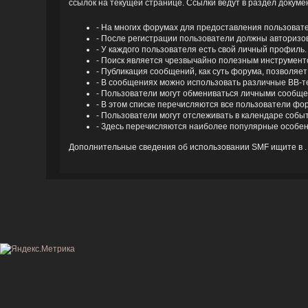
ссылок на текущей странице. Ссылки ведут в раздел докум
- На многих форумах для предоставления пользоват
- После регистрации пользователи должны авторизова
- У каждого пользователя есть свой личный профиль.
- Поиск является чрезвычайно полезным инструмент
- Публикация сообщений, как суть форума, позволяе
- В сообщениях можно использовать различные BB-те
- Пользователи могут обмениваться личными сообщ
- В этом списке перечисляются все пользователи фо
- Пользователи могут отслеживать в календаре событ
- Здесь перечисляются наиболее популярные особен
Дополнительные сведения об использовании SMF ищите в .