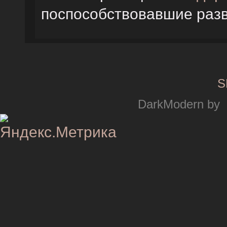
поспособствовавшие раз
S
DarkModern by