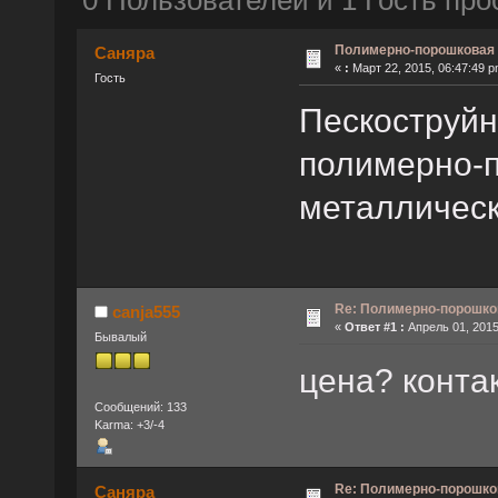
0 Пользователей и 1 Гость про
Полимерно-порошковая 
Саняра
«
:
Март 22, 2015, 06:47:49 p
Гость
Пескоструйн
полимерно-
металлическ
Re: Полимерно-порошко
canja555
«
Ответ #1 :
Апрель 01, 2015
Бывалый
цена? конта
Сообщений: 133
Karma: +3/-4
Re: Полимерно-порошко
Саняра