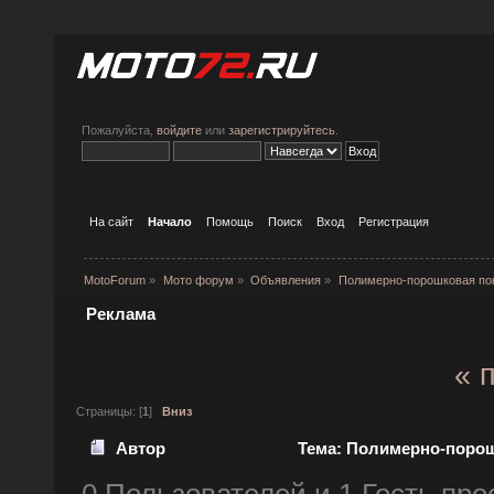
Пожалуйста,
войдите
или
зарегистрируйтесь
.
На сайт
Начало
Помощь
Поиск
Вход
Регистрация
MotoForum
»
Мото форум
»
Объявления
»
Полимерно-порошковая пок
Реклама
« 
Страницы: [
1
]
Вниз
Автор
Тема: Полимерно-порошк