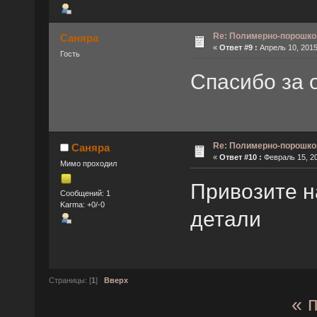
Re: Полимерно-порошко
Саняра
«
Ответ #9 :
Апрель 10, 2015
Гость
Спасибо за 
Re: Полимерно-порошко
Саняра
«
Ответ #10 :
Февраль 15, 20
Мимо проходил
Привозите н
Сообщений: 1
Karma: +0/-0
детали
Страницы: [
1
]
Вверх
« 