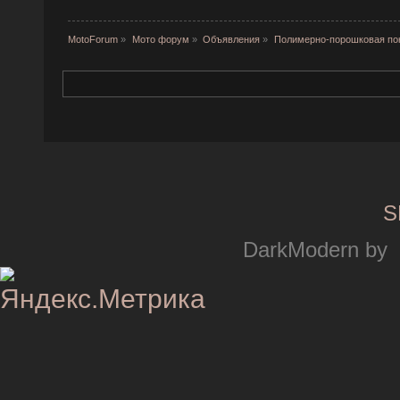
MotoForum
»
Мото форум
»
Объявления
»
Полимерно-порошковая пок
S
DarkModern by