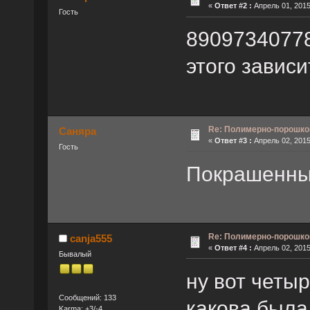
«
Ответ #2 :
Апрель 01, 2015
Гость
89097340778
этого зависи
Re: Полимерно-порошко
Саняра
«
Ответ #3 :
Апрель 02, 2015
Гость
Покрашенный
Re: Полимерно-порошко
canja555
«
Ответ #4 :
Апрель 02, 2015
Бывалый
ну вот четыр
Сообщений: 133
какова была
Karma: +3/-4