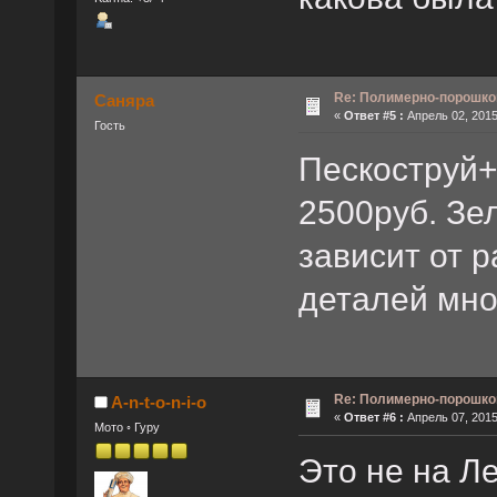
Re: Полимерно-порошко
Саняра
«
Ответ #5 :
Апрель 02, 2015
Гость
Пескоструй+
2500руб. Зе
зависит от 
деталей мно
Re: Полимерно-порошко
A-n-t-o-n-i-o
«
Ответ #6 :
Апрель 07, 2015
Мото ◦ Гуру
Это не на Л