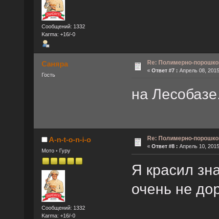
Сообщений: 1332
Karma: +16/-0
Re: Полимерно-порошко
Саняра
«
Ответ #7 :
Апрель 08, 2015
Гость
на Лесобазе
Re: Полимерно-порошко
A-n-t-o-n-i-o
«
Ответ #8 :
Апрель 10, 2015
Мото ◦ Гуру
Я красил зна
очень не дор
Сообщений: 1332
Karma: +16/-0