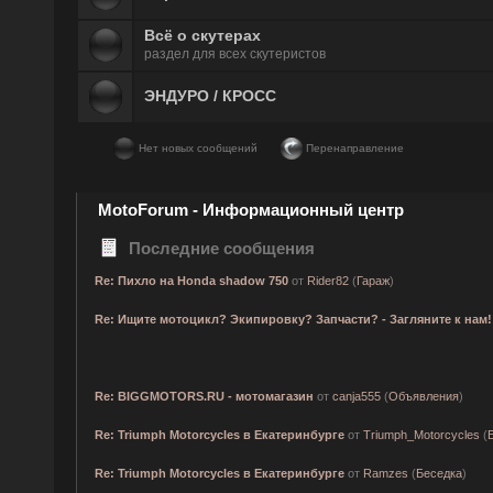
Всё о скутерах
раздел для всех скутеристов
ЭНДУРО / КРОСС
Нет новых сообщений
Перенаправление
MotoForum - Информационный центр
Последние сообщения
Re: Пихло на Honda shadow 750
от
Rider82
(
Гараж
)
Re: Ищите мотоцикл? Экипировку? Запчасти? - Загляните к нам!
Re: BIGGMOTORS.RU - мотомагазин
от
canja555
(
Объявления
)
Re: Triumph Motorcycles в Екатеринбурге
от
Triumph_Motorcycles
(
Re: Triumph Motorcycles в Екатеринбурге
от
Ramzes
(
Беседка
)