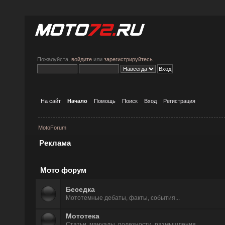
Пожалуйста,
войдите
или
зарегистрируйтесь
.
На сайт
Начало
Помощь
Поиск
Вход
Регистрация
MotoForum
Реклама
Мото форум
Беседка
Мототемные дeбаты, факты, события...
Мототека
Статьи, мануалы, полезности, размышления...