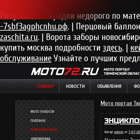
Ритуальные оградки недорого по ма
-7sbf3agphcnhu.рф
. | Перцовый балл
zaschita.ru
. | Ворота заборы новосиби
купить москва подробности
здесь
. |
ке
обслуживание
Узнайте о лучших пред
МОТО ПОРТАЛ
ТЮМЕНСКОЙ ОБЛАС
ГЛАВНАЯ
НОВОСТИ
ОБЪЯВЛЕНИЯ
ФО
Мото портал Тю
МОТО НОВОСТИ
ЭНЦИКЛО
ПОЛЕЗНОЕ
КНИГИ/МАНУАЛЫ
Автор:
admin
от
7-07-20
ЭКИПИРОВКА