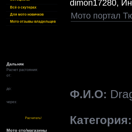
dimon17280,
Ин
Всё о скутерах
Мото портал Т
Для мото новичков
Мото отзывы владельцев
Дальняк
Расчет растояния:
от:
до:
Ф.И.О:
Dra
через:
Категория:
Расчитать!
Мото сто/магазины