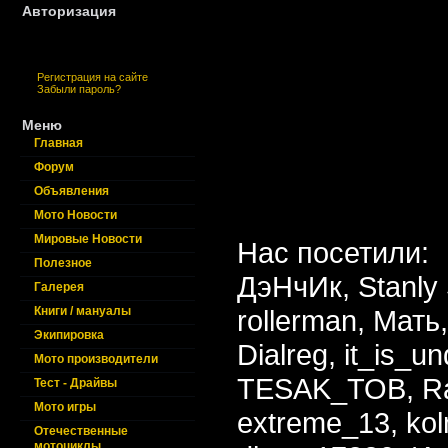
Авторизация
Регистрация на сайте
Забыли пароль?
Меню
Главная
Форум
Объявления
Мото Новости
Мировые Новости
Нас посетили:
Полезное
ДэНчИк,
Stanly
Галерея
Книги / мануалы
rollerman,
Мать
Экипировка
Dialreg,
it_is_u
Мото производители
TESAK_TOB,
R
Тест - Драйвы
Мото игры
extreme_13,
ko
Отечественные
мотоциклы