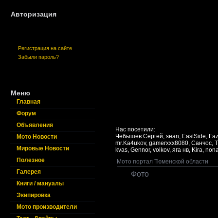
Авторизация
Регистрация на сайте
Забыли пароль?
Меню
Главная
Форум
Объявления
Нас посетили:
Чебышев Сергей,
sean,
EastSide,
Fa
Мото Новости
mr.Ka4ukov,
gamerxxx8080,
Cанчос,
Мировые Новости
kvas,
Gennor,
volkov,
яга нв,
Kira,
non
Полезное
Мото портал Тюменской области
Галерея
Фото
Книги / мануалы
Экипировка
Мото производители