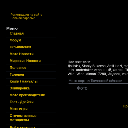
Регистрация на сайте
Забыли пароль?
Меню
Главная
Форум
Объявления
Мото Новости
Мировые Новости
Нас посетили:
ДэНчИк,
Stanly Sukcesa,
AntiHitoN,
m
Полезное
it_is_undertaker,
страшный,
Филин,
T
Wild_Wind,
dimon17280,
Индеец,
vol
Галерея
Мото портал Тюменской области
Книги / мануалы
Фото
Экипировка
Мото производители
Тест - Драйвы
Пр
Мото игры
Отечественные
мотоциклы
Всё о скутерах