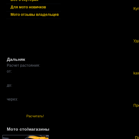
Для мото новичков
Ку
Мото отзывы владельцев
Уд
Дальняк
Расчет растояния:
от:
ka
до:
через:
Пр
Расчитать!
Мото сто/магазины
П