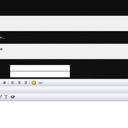
т...
ыв