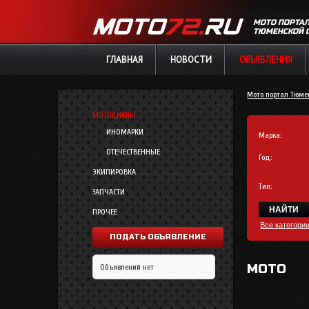
МОТО ПОРТА
ТЮМЕНСКОЙ 
ГЛАВНАЯ
НОВОСТИ
ОБЪЯВЛЕНИЯ
Мото портал Тюме
МОТОЦИКЛЫ
ИНОМАРКИ
Марка:
ОТЕЧЕСТВЕННЫЕ
Год:
ЭКИПИРОВКА
Тип:
ЗАПЧАСТИ
ПРОЧЕЕ
Все категори
ПОДАТЬ ОБЪЯВЛЕНИЕ
МОТО
Объявлений нет