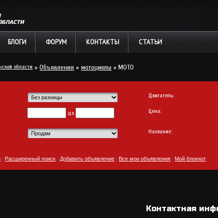
Л
ОБЛАСТИ
БЛОГИ
ФОРУМ
КОНТАКТЫ
СТАТЬИ
нской области
»
Объявления
»
мотоциклы
» МОТО
Двигатель:
Цена:
до
Название:
и
|
Расширенный поиск
|
Добавить объявление
|
Все мои объявления
|
Мой блокнот
Контактная инф