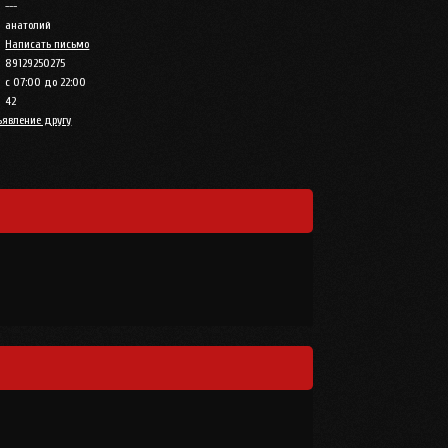
---
анатолий
Написать письмо
89129250275
с 07:00 до 22:00
42
ъявление другу