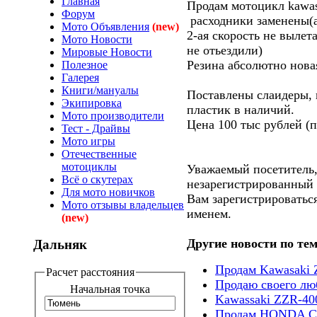
Главная
Продам мотоцикл kawasa
Форум
расходники заменены(ан
Мото Объявления
(new)
2-ая скорость не вылет
Мото Новости
не отьездили)
Мировые Новости
Резина абсолютно нова
Полезное
Галерея
Книги/мануалы
Поставлены слаидеры, п
Экипировка
пластик в наличий.
Мото производители
Цена 100 тыс рублей (п
Тест - Драйвы
Мото игры
Отечественные
мотоциклы
Уважаемый посетитель,
Всё о скутерах
незарегистрированный 
Для мото новичков
Вам зарегистрироваться
Мото отзывы владельцев
именем.
(new)
Другие новости по тем
Дальняк
Продам Kawasaki 
Расчет расстояния
Продаю своего лю
Начальная точка
Kawassaki ZZR-40
Продам HONDA C