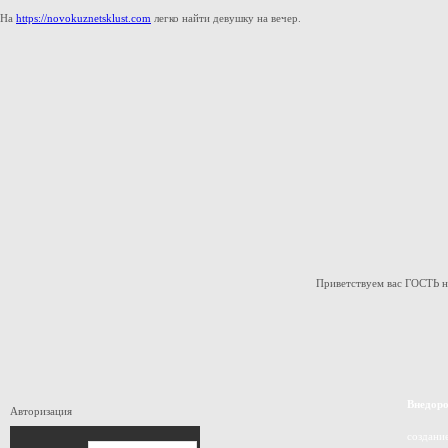
На
https://novokuznetsklust.com
легко найти девушку на вечер.
Приветствуем вас ГОСТЬ 
Внедор
Авторизация
создани