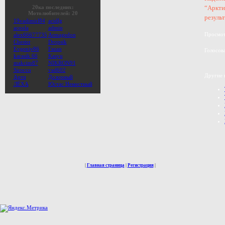
20ка последних:
“Аркти
Мотолюбителей: 20
резуль
19vadimirl84
acidlg
acoola
admin
Просмот
alex66677735
Armagedon
Chester
Dropsik
Evgeniy86
Fazan
Голосова
karasik.66
Kasyu
makcim87
NIKRON91
Sirocco
vad602
Другие 
Арти
Дозорный
ЛЁХА
Юстас Неместный
|
Главная страница
|
Регистрация
|