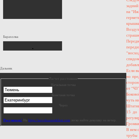
задний
на “Иж
гермет
крышки
Воздух
страшн
Барахолка
Передн
перед
“восх
спидом
добавл
Дальняк
Если в
но пре
Расчет расстояния
сторон
Начальная точка
от “ЧЗ
Боково
Конечная точка
чуть н
Через
Штатны
15 до 
регули
Рассчитать!
На
https://novokuznetsklust.com
легко найти девушку на вечер.
Громки
В нем 
трубы 