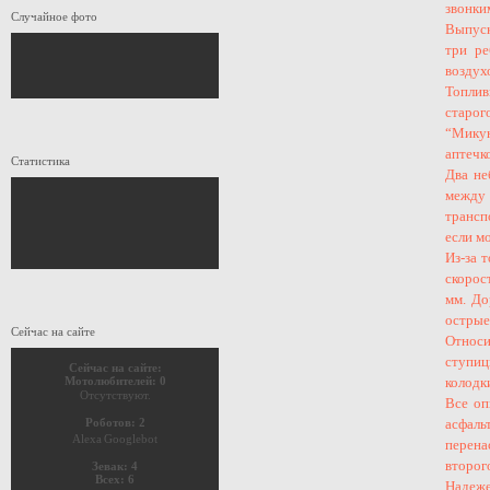
звонки
Случайное фото
Выпуск
три ре
воздух
Топлив
старог
“Микун
аптечк
Статистика
Два не
между
трансп
если м
Из-за 
скорос
мм. До
острые
Сейчас на сайте
Относи
ступиц
Сейчас на сайте:
Мотолюбителей: 0
колодк
Отсутствуют.
Все оп
Роботов: 2
асфаль
Alexa
Googlebot
перена
второг
Зевак: 4
Всех: 6
Надеже