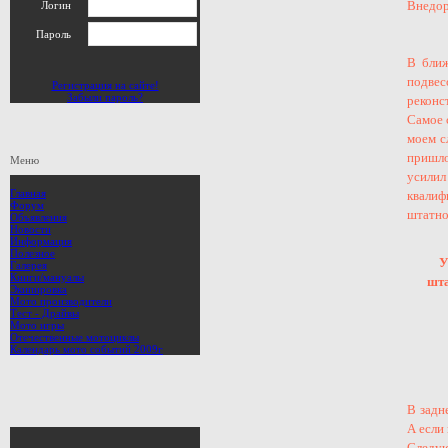
Внедор
Логин
Пароль
В ближ
подвес
Регистрация на сайте!
Забыли пароль?
реконс
Самое 
моем с
пришло
Меню
усили
Главная
квалиф
Форум
штатно
Объявления
Новости
Информация
Полезное
У
Галерея
Книги/мануалы
шта
Экипировка
Мото производители
Тест - Драйвы
Мото игры
Отечественные мотоциклы
Календарь мото событий 2009г
В задн
А если
Следую